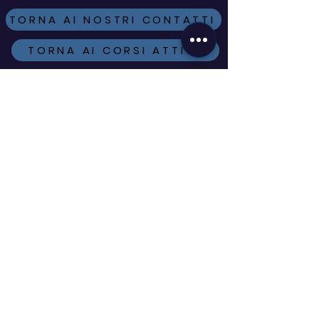
oltre la formazione
TORNA AI NOSTRI CONTATTI
TORNA AI CORSI ATTIVI
ISCRIVITI ALLA
NEWSLETTER
VUOI ESSERE SEMPRE AGGIORNATO
SUI CORSI IN PARTENZA, SULLE
NOVITÀ E SULLE OFFERTE A TE
DEDICATE?
COMPILA IL FORM