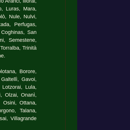
Aranci, Illorai, 
o, Luras, Mara, 
, Nule, Nulvi, 
ada, Perfugas, 
 Coghinas, San 
ni, Semestene, 
orralba, Trinità 
ne.
lotana, Borore, 
altellì, Gavoi, 
Lotzorai, Lula, 
i, Olzai, Onanì, 
 Osini, Ottana, 
rgono, Talana, 
sai, Villagrande 