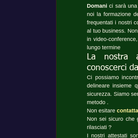
Domani
 ci sarà una
noi la formazione de
frequentati i nostri 
al tuo business. Non 
in video-conference,
lungo termine 
La nostra 
conoscerci da
Ci possiamo incont
delineare insieme qu
sicurezza. Siamo semp
metodo .
Non esitare 
contatta
Non sei sicuro che gl
rilasciati ? 
I nostri attestati 