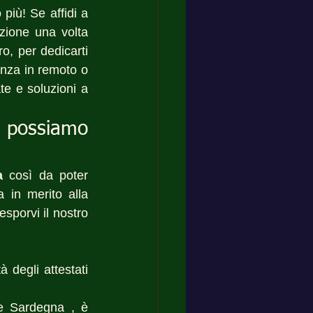
iù! Se affidi a 
zione una volta 
o, per dedicarti 
enza in remoto o 
e e soluzioni a 
possiamo 
a
 così da poter 
 in merito alla 
sporvi il nostro 
 degli attestati 
e Sardegna , è 