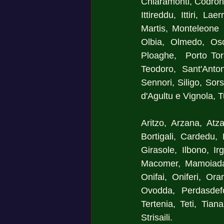
Chiaramonti, Codrongi
Ittireddu, Ittiri, 
Martis, Monteleone 
Olbia, Olmedo, Osch
Ploaghe,  Porto Tor
Teodoro, Sant'Anto
Sennori, Siligo, Sors
d'Agultu e Vignola, T
Aritzo, Arzana, Atza
Bortigali, Cardedu, 
Girasole, Ilbono, Ir
Macomer, Mamoiad
Onifai, Oniferi, Ora
Ovodda, Perdasdefo
Tertenia, Teti, Tiana
Strisaili.