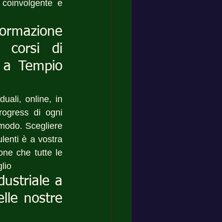
coinvolgente e 
formazione 
corsi di 
 a Tempio 
duali, online, in 
ogress di ogni 
 modo. Scegliere 
enti è a vostra 
ne che tutte le 
lio
ustriale a 
le nostre 