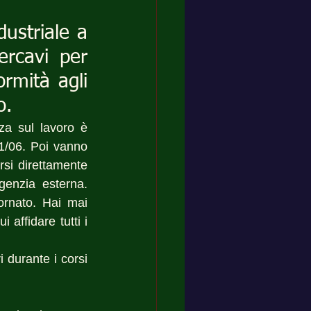
ustriale a 
rcavi per 
rmità agli 
o.
za sul lavoro è 
1/06. Poi vanno 
si direttamente 
genzia esterna. 
rnato. Hai mai 
affidare tutti i 
 durante i corsi 