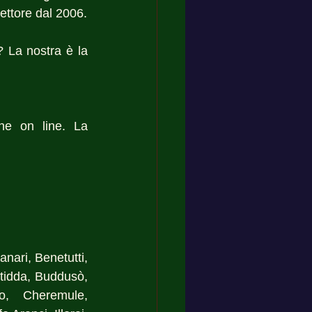
ettore dal 2006.
 La nostra è la 
ne on line. La 
nari, Benetutti, 
tidda, Buddusò, 
o, Cheremule, 