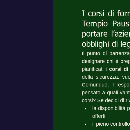
I corsi di fo
Tempio Pausa
portare l’azie
obblighi di l
Il punto di partenza
designare chi è prep
pianificati i 
corsi d
della sicurezza, vuo
Comunque, il respo
pensato a quali vanta
corsi? Se decidi di r
la disponibilità
offerti
il pieno controll