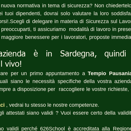
 nuova normativa in tema di sicurezza? Non chiedertelo p
i tuoi dipendenti, dovrai solo valutare la loro soddisfa
corsi!.Scegli di delegare in materia di Sicurezza sul Lavor
preoccuparti, ti assicuriamo  modalità di lavoro in pres
 maggiore benessere per i lavoratori, proposte immediat
azienda è in Sardegna, quindi 
l vivo!
rare per un primo appuntamento a 
Tempio Pausani
ali siano le necessità specifiche della vostra azienda
re a disposizione per  raccogliere le vostre richieste, e
ci
 , vedrai tu stesso le nostre competenze.
i attestati siano validi ? Vuoi essere certo della validità
sono validi perché 626School è accreditata alla Region