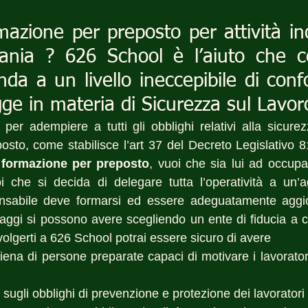
rmazione per preposto per attività ind
nia ? 626 School è l’aiuto che ce
nda a un livello ineccepibile di confo
egge in materia di Sicurezza sul Lavor
 per adempiere a tutti gli obblighi relativi alla sicurez
osto, come stabilisce l’art 37 del Decreto Legislativo 8
i formazione per preposto
, vuoi che sia lui ad occupar
i che si decida di delegare tutta l’operatività a un’a
nsabile deve formarsi ed essere adeguatamente aggio
ggi si possono avere scegliendo un ente di fiducia a cui 
ivolgerti a 626 School potrai essere sicuro di avere 
 piena di persone preparate capaci di motivare i lavoratori
o sugli obblighi di prevenzione e protezione dei lavoratori