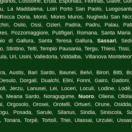
anos, Cossoine, Erula, Esporlatu, Florinas, Giave, Golfo 
Laerru, La Maddalena, Loiri Porto San Paolo, Luogosant
Rocca Doria, Monti, Mores Muros, Nughedu San Nicolò
iri, Osilo, Ossi, Ozieri, Padria, Padru, Palau, Patt
res, Pozzomaggiore, Putifigari, Romana, Santa Maria
nio di Gallura, Santa Teresa Gallura, 
Sassari
, Sedi
o, Stintino, Telti, Tempio Pausania, Tergu, Thiesi, Tissi, T
ula, Uri, Usini, Valledoria, Viddalba,  Villanova Monteleo
ra, Austis, Bari Sardo, Baunei, Belvì, Birori, Bitti, Bo
Desulo, Dorgali, Dualchi, Elini, Fonni, Gairo, Gadoni, G
goli, Jerzu, Lanusei, Lei, Loceri, Loculi, Lodine, Lodè, 
a, Meana Sardo, Noragugume, 
Nuoro
, Oliena, Ollola
ni, Orgosolo, Orosei, Orotelli, Ortueri, Orune, Osidda,
gu, Posada, Sarule, Silanus, Sindia, Siniscola, So
, Tonara, Torpè, Tortolì, Triei, Ulassai, Urzulei, Ussas