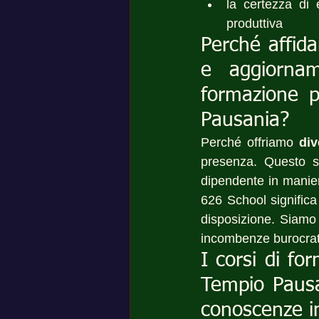
la certezza di 
produttiva
Perché affida
e aggiornam
formazione pe
Pausania?
Perché offriamo 
div
presenza. Questo si
dipendente in maniera
626 School significa
disposizione. Siamo 
incombenze burocrat
I corsi di fo
Tempio Pausan
conoscenze i