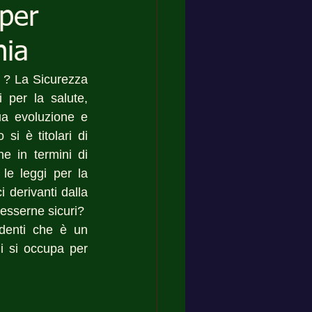
 per
nia
 ? La Sicurezza 
 per la salute, 
ua evoluzione e 
 è titolari di 
he in termini di 
le leggi per la 
 derivanti dalla 
sserne sicuri?  
ndenti che è un 
hi si occupa per 