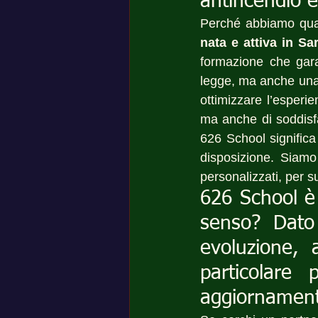
antincendio 
Perché abbiamo quas
nata e attiva in S
formazione che garan
legge, ma anche una 
ottimizzare l’esperie
ma anche di soddisfa
626 School significa
disposizione. Siamo
personalizzati, per su
626 School è 
senso? Dato 
evoluzione, 
particolare
aggiornament