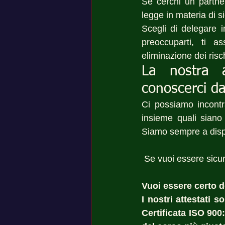
Se cerchi un partner 
legge in materia di s
Scegli di delegare i
preoccuparti, ti a
eliminazione dei risch
La nostra 
conoscerci da
Ci possiamo incont
insieme quali siano 
Siamo sempre a dispos
 Se vuoi essere sicu
Vuoi essere certo del
I nostri attestati 
Certificata ISO 900