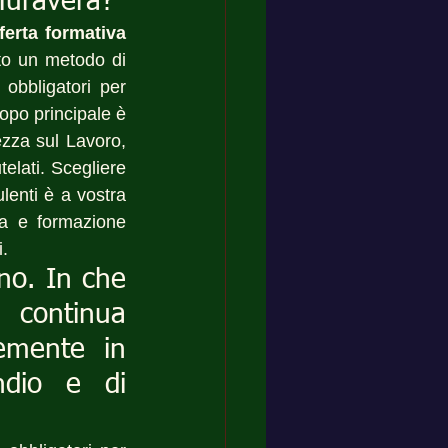
Muravera?
ferta formativa 
to un metodo di 
obbligatori per 
po principale è 
ezza sul Lavoro, 
lati. Scegliere 
enti è a vostra 
za e formazione 
i.
no. In che 
 continua 
emente in 
ndio e di 