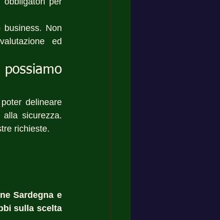
 obbligatori per 
o business. Non 
alutazione ed 
possiamo 
poter delineare 
alla sicurezza. 
re richieste.
one Sardegna e 
bi sulla scelta 