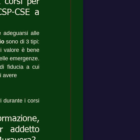
corsi per 
CSP-CSE a 
adeguarsi alle 
io
 sono di 3 tipi: 
i valore è bene 
elle emergenze. 
 fiducia a cui 
i avere 
 durante i corsi 
mazione, 
 addetto 