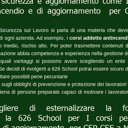
 sicurezza e aggiornamento come I 
ncendio e di aggiornamento  per 
Sicurezza sul Lavoro si parla di una materia che deve 
di ogni azienda. Ad esempio, I 
corsi addetto antincend
io medio, rischio alto. Per poter trasmettere contenuti d
mazione abbia competenza e esperienza nella gestione d
uali vantaggi si possono avere scegliendo un ente di
? Se decidi di rivolgerti a 626 School potrai essere sicuro d
itare possibili pene pecuniarie
o sugli obblighi di prevenzione e protezione dei lavoratori
 piena di persone preparate capaci di motivare i lavoratori
liere di esternalizzare la for
o la 626 School per I corsi per