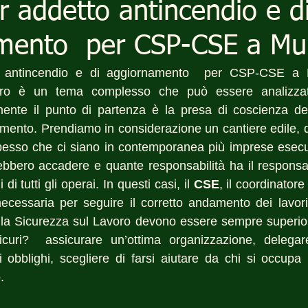
er addetto antincendio e d
mento per CSP-CSE a Mu
to antincendio e di aggiornamento  per CSP-CSE a 
ro è un tema complesso che può essere analizzato 
mente il punto di partenza è la presa di coscienza del
mento. Prendiamo in considerazione un cantiere edile, di 
pesso che ci siano in contemporanea più imprese esecut
rebbero accadere e quante responsabilità ha il responsabi
di tutti gli operai. In questi casi, il 
CSE
, il coordinatore
ecessaria per seguire il corretto andamento dei lavori
alla Sicurezza sul Lavoro devono essere sempre superiori
curi?  assicurare un’ottima organizzazione, delegare
i obblighi, scegliere di farsi aiutare da chi si occupa 
.