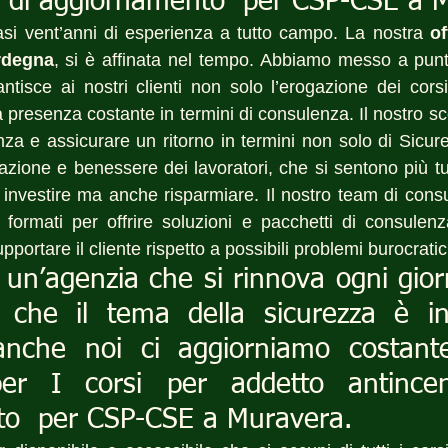
e di aggiornamento  per CSP-CSE a 
i vent’anni di esperienza a tutto campo. La nostra 
of
ardegna
, si è affinata nel tempo. Abbiamo messo a pun
tisce ai nostri clienti non solo l’erogazione dei corsi 
presenza costante in termini di consulenza. Il nostro sco
nza e assicurare un ritorno in termini non solo di Sicur
zione e benessere dei lavoratori, che si sentono più tute
 investire ma anche risparmiare. Il nostro team di consul
 formati per offrire soluzioni e pacchetti di consulen
pportare il cliente rispetto a possibili problemi burocratic
un’agenzia che si rinnova ogni gior
che il tema della sicurezza è in
anche noi ci aggiorniamo costant
 per I corsi per addetto antince
o  per CSP-CSE a Muravera.