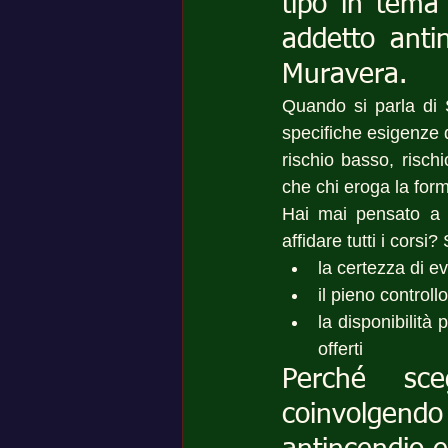
tipo in tema
addetto anti
Muravera.
Quando si parla di 
specifiche esigenze 
rischio basso, risch
che chi eroga la for
Hai mai pensato a q
affidare tutti i corsi
la certezza di ev
il pieno controll
la disponibilità
offerti
Perché sceg
coinvolgend