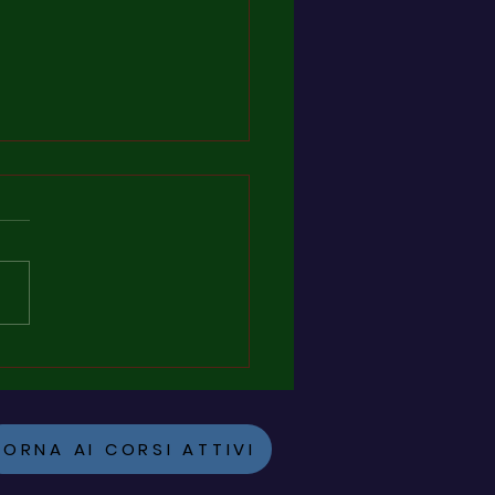
deve frequentare il nuovo
 obbligatorio per datore
voro? Tutti i casi pratici
TORNA AI CORSI ATTIVI