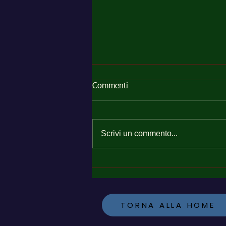
Commenti
Scrivi un commento...
Perché il Polo HACCP della
Sardegna™ può offrire
un'assistenza rapida alle
imprese alimentari di tutta la
TORNA ALLA HOME
Sardegna