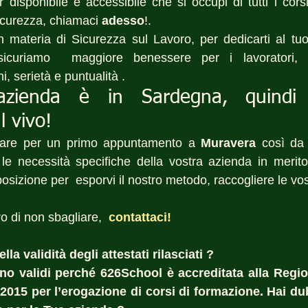
disponibile e accessibile che si occupi di tutti i corsi
icurezza, chiamaci 
adesso
!.
n materia di Sicurezza sul Lavoro, per dedicarti al tu
ssicuriamo  maggiore benessere per i lavoratori, v
i, serietà e puntualità .
azienda è in Sardegna, quindi 
l vivo!
rare per un primo appuntamento a 
Muravera
 così da 
le necessità specifiche della vostra azienda in merito 
izione per  esporvi il nostro metodo, raccogliere le vost
ro di non sbagliare,
 contattaci! 
la validità degli attestati rilasciati ?  
sono validi perché 626School è accreditata alla Regi
:2015 per l’erogazione di corsi di formazione. Hai dub