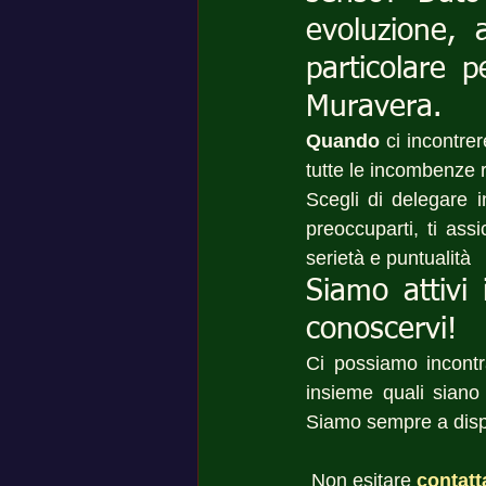
evoluzione, 
particolare p
Muravera.
Quando
 ci incontre
tutte le incombenze r
Scegli di delegare i
preoccuparti, ti ass
serietà e puntualità 
Siamo attivi 
conoscervi!
Ci possiamo incont
insieme quali siano 
Siamo sempre a dispo
 Non esitare
contatt