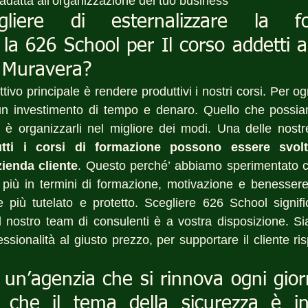
 adatta all’organizzazione del tuo business
liere di esternalizzare la for
la 626 School per Il corso addetti a
a Muravera?
tivo principale è rendere produttivi i nostri corsi. Per ogn
n investimento di tempo e denaro. Quello che possiam
 è organizzarli nel migliore dei modi. Una delle nostre 
tti i corsi di formazione possono essere svolt
zienda cliente
. Questo perché’ abbiamo sperimentato ch
più in termini di formazione, motivazione e benessere 
 più tutelato e protetto. Scegliere 626 School signifi
l nostro team di consulenti è a vostra disposizione. Sia
essionalità al giusto prezzo, per supportare il cliente risp
un’agenzia che si rinnova ogni gior
che il tema della sicurezza è in