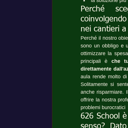
la soluzione più
Perché sceg
coinvolgendo 
nei cantieri 
Perché il nostro obiet
sono un obbligo e u
ottimizzare la spesa
principali è 
che tu
direttamente dall'a
aula rende molto di 
Solitamente si sente
anche risparmiare. I
offrire la nostra prof
problemi burocratici
626 School è 
senso? Dato 