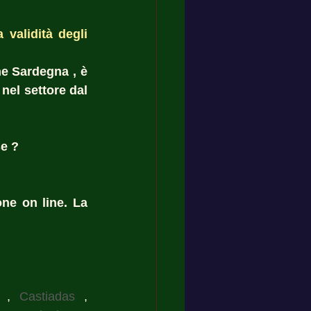
validità degli 
e Sardegna , è 
nel settore dal 
e ? 
ne on line. La 
 , 
Castiadas
 , 