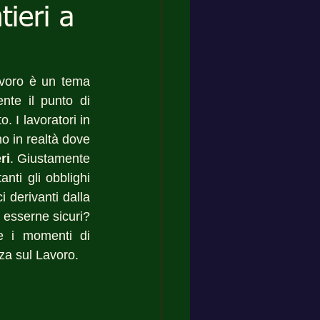
tieri a
avoro è un tema 
te il punto di 
 I lavoratori in 
o in realtà dove 
ri
. Giustamente 
ti gli obblighi 
 derivanti dalla 
sserne sicuri?  
e i momenti di 
zza sul Lavoro.