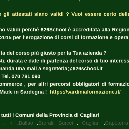
gli attestati siano validi ? Vuoi essere certo della 
 
sono validi perché 626School è accreditata alla Region
:2015 per l’erogazione di corsi di formazione e opera 
ta del corso più giusto per la Tua azienda ?  
i, durata e date di partenza del corso di tuo interess
manda una mail a segreteria@626school.it
 Tel. 070 781 090
commerce , per altri percorsi obbligatori di formazio
Made in Sardegna !  
https://sardiniaformazione.it/
n tutti i Comuni della Provincia di Cagliari
i , ni
 ,
Ballao
 ,
Barrali, Burcei
 , 
Cagliari
 ,
Capoterra