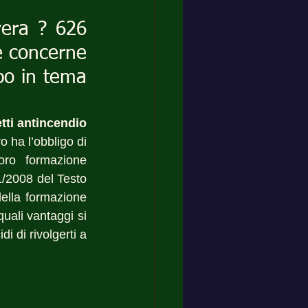
vera ? 626 
e concerne 
po in tema 
tti antincendio
 ha l’obbligo di 
ro formazione 
1/2008 del Testo 
ella formazione 
uali vantaggi si 
i di rivolgerti a 