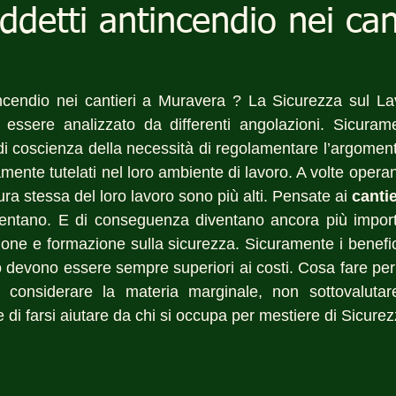
addetti antincendio nei can
tincendio nei cantieri a Muravera ? La Sicurezza sul L
ssere analizzato da differenti angolazioni. Sicuramen
i coscienza della necessità di regolamentare l’argomento.
ente tutelati nel loro ambiente di lavoro. A volte operan
atura stessa del loro lavoro sono più alti. Pensate ai 
cantie
entano. E di conseguenza diventano ancora più importan
zione e formazione sulla sicurezza. Sicuramente i benefici
 devono essere sempre superiori ai costi. Cosa fare per e
i considerare la materia marginale, non sottovalutar
 di farsi aiutare da chi si occupa per mestiere di Sicure