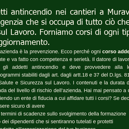
tti antincendio nei cantieri a Mura
genzia che si occupa di tutto ciò ch
sul Lavoro. Forniamo corsi di ogni ti
aggiornamento.
i azienda è la prevenzione. Ecco perché ogni 
corso adde
e e va fatto con competenza e serietà. Il datore di lavoro
gli addetti antincendio e deve provvedere alla lo
rammi stabiliti dagli art. dagli artt.18 e 37 del D.lgs. 8
Salute e Sicurezza sul Lavoro. I contenuti e la durata d
nda del livello di rischio dell’azienda. Hai mai pensato a q
do un ente di fiducia a cui affidare tutti i corsi? Se decid
sere sicuro di avere 
 termini di scadenze sullo svolgimento della formazione
dei dipendenti che si sentiranno tutelati e protetti