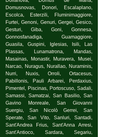
Dolianova, Domus de Maria, 
Domusnovas, Donori, Escalaplano, 
Escolca, Esterzili, Fluminimaggiore, 
Furtei, Genoni, Genuri, Gergei, Gesico, 
Gesturi, Giba, Goni, Gonnesa, 
Gonnosfanadiga, Guamaggiore, 
Guasila, Guspini, Iglesias, Isili, Las 
Plassas, Lunamatrona, Mandas, 
Masainas, Monastir, Muravera, Musei, 
Narcao, Nuragus, Nurallao, Nuraminis, 
Nurri, Nuxis, Orroli, Ortacesus, 
Pabillonis, Pauli Arbarei, Perdaxius, 
Pimentel, Piscinas, Portoscuso, Sadali, 
Samassi, Samatzai, San Basilio, San 
Gavino Monreale, San Giovanni 
Suergiu, San Nicolò Gerrei, San 
Sperate, San Vito, Sanluri, Santadi, 
Sant'Andrea Frius, Sant'Anna Arresi, 
Sant'Antioco, Sardara, Segariu, 