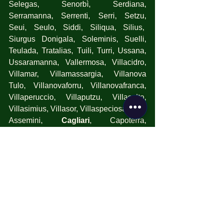
Selegas, Senorbì, Serdiana, 
Serramanna, Serrenti, Serri, Setzu, 
Seui, Seulo, Siddi, Siliqua, Silius,  
Siurgus Donigala, Soleminis, Suelli, 
Teulada, Tratalias, Tuili, Turri, Ussana, 
Ussaramanna, Vallermosa, Villacidro, 
Villamar, Villamassargia, Villanova 
Tulo, Villanovaforru, Villanovafranca, 
Villaperuccio, Villaputzu, Villasalto, 
Villasimius, Villasor, Villaspeciosa.
Assemini, 
Cagliari
, Capoterra, 
Decimomannu, Elmas, Maracalagonis, 
Monserrato, Pula, Quartu Sant'Elena, 
Quartucciu, Sarroch, Selargius, Sestu, 
Settimo San Pietro, Sinnai, Uta, Villa 
San Pietro.