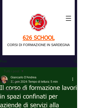
626 SCHOOL
CORSI DI FORMAZIONE IN SARDEGNA
Post
Tutti i post
Giancarlo D'Andrea
Tutti i post
31 gen 2024
Tempo di lettura: 5 min
Il corso di formazione lavori
Aggiornamenti
in spazi confinati per
aziende di servizi alla