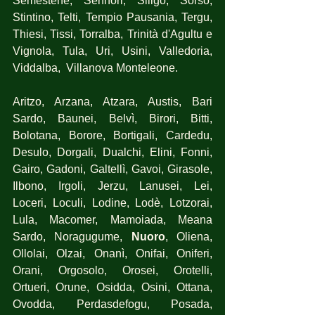
Semestene, Sennori, Siligo, Sorso, 
Stintino, Telti, Tempio Pausania, Tergu, 
Thiesi, Tissi, Torralba, Trinità d'Agultu e 
Vignola, Tula, Uri, Usini, Valledoria, 
Viddalba,  Villanova Monteleone.
Aritzo, Arzana, Atzara, Austis, Bari 
Sardo, Baunei, Belvì, Birori, Bitti, 
Bolotana, Borore, Bortigali, Cardedu, 
Desulo, Dorgali, Dualchi, Elini, Fonni, 
Gairo, Gadoni, Galtellì, Gavoi, Girasole, 
Ilbono, Irgoli, Jerzu, Lanusei, Lei, 
Loceri, Loculi, Lodine, Lodè, Lotzorai, 
Lula, Macomer, Mamoiada, Meana 
Sardo, Noragugume, 
Nuoro
, Oliena, 
Ollolai, Olzai, Onanì, Onifai, Oniferi, 
Orani, Orgosolo, Orosei, Orotelli, 
Ortueri, Orune, Osidda, Osini, Ottana, 
Ovodda, Perdasdefogu, Posada, 