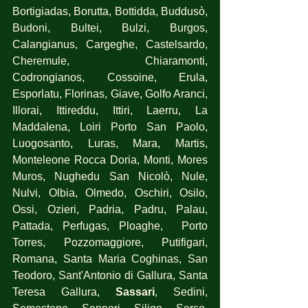
Bortigiadas, Borutta, Bottidda, Buddusò, 
Budoni, Bultei, Bulzi, Burgos, 
Calangianus, Cargeghe, Castelsardo, 
Cheremule, Chiaramonti, 
Codrongianos, Cossoine, Erula, 
Esporlatu, Florinas, Giave, Golfo Aranci, 
Illorai, Ittireddu, Ittiri, Laerru, La 
Maddalena, Loiri Porto San Paolo, 
Luogosanto, Luras, Mara, Martis, 
Monteleone Rocca Doria, Monti, Mores 
Muros, Nughedu San Nicolò, Nule, 
Nulvi, Olbia, Olmedo, Oschiri, Osilo, 
Ossi, Ozieri, Padria, Padru, Palau, 
Pattada, Perfugas, Ploaghe,  Porto 
Torres, Pozzomaggiore, Putifigari, 
Romana, Santa Maria Coghinas, San 
Teodoro, Sant'Antonio di Gallura, Santa 
Teresa Gallura, 
Sassari
, Sedini, 