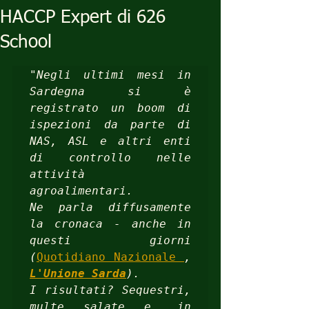
HACCP Expert di 626
School
"Negli ultimi mesi in 
Sardegna si è 
registrato un boom di 
ispezioni da parte di 
NAS, ASL e altri enti 
di controllo nelle 
attività 
agroalimentari. 

Ne parla diffusamente 
la cronaca - anche in 
questi giorni 
(
Quotidiano Nazionale 
, 
L'Unione Sarda
).

I risultati? Sequestri, 
multe salate e, in 