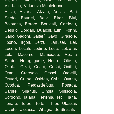
Viddalba,  Villanova Monteleone.
Aritzo, Arzana, Atzara, Austis, Bari 
Sardo, Baunei, Belvì, Birori, Bitti, 
Bolotana, Borore, Bortigali, Cardedu, 
Desulo, Dorgali, Dualchi, Elini, Fonni, 
Gairo, Gadoni, Galtellì, Gavoi, Girasole, 
Ilbono, Irgoli, Jerzu, Lanusei, Lei, 
Loceri, Loculi, Lodine, Lodè, Lotzorai, 
Lula, Macomer, Mamoiada, Meana 
Sardo, Noragugume, Nuoro, Oliena, 
Ollolai, Olzai, Onanì, Onifai, Oniferi, 
Orani, Orgosolo, Orosei, Orotelli, 
Ortueri, Orune, Osidda, Osini, Ottana, 
Ovodda, Perdasdefogu, Posada, 
Sarule, Silanus, Sindia, Siniscola, 
Sorgono, Talana, Tertenia, Teti, Tiana, 
Tonara, Torpè, Tortolì, Triei, Ulassai, 
Urzulei, Ussassai, Villagrande Strisaili.