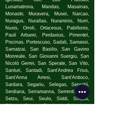
Lunamatrona, Mandas, Masainas, 
Monastir, Muravera, Musei, Narcao, 
Nuragus, Nurallao, Nuraminis, Nurri, 
Nuxis, Orroli, Ortacesus, Pabillonis, 
Pauli Arbarei, Perdaxius, Pimentel, 
Piscinas, Portoscuso, Sadali, Samassi, 
Samatzai, San Basilio, San Gavino 
Monreale, San Giovanni Suergiu, San 
Nicolò Gerrei, San Sperate, San Vito, 
Sanluri, Santadi, Sant'Andrea Frius, 
Sant'Anna Arresi, Sant'Antioco, 
Sardara, Segariu, Selegas, Senorbì, 
Serdiana, Serramanna, Serrenti, Serri, 
Setzu, Seui, Seulo, Siddi, Siliqua, 
Silius,  Siurgus Donigala, Soleminis, 
Suelli, Teulada, Tratalias, Tuili, Turri, 
Ussana, Ussaramanna, Vallermosa, 
Villacidro, Villamar, Villamassargia, 