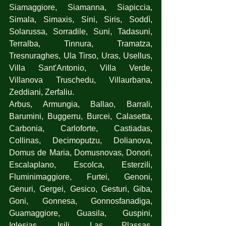
Siamaggiore, Siamanna, Siapiccia, 
Simala, Simaxis, Sini, Siris, Soddì, 
Solarussa, Sorradile, Suni, Tadasuni, 
Terralba, Tinnura, Tramatza, 
Tresnuraghes, Ula Tirso, Uras, Usellus, 
Villa Sant'Antonio, Villa Verde, 
Villanova Truschedu, Villaurbana, 
Zeddiani, Zerfaliu.
Arbus, Armungia, Ballao, Barrali, 
Barumini, Buggerru, Burcei, Calasetta, 
Carbonia, Carloforte, Castiadas, 
Collinas, Decimoputzu, Dolianova, 
Domus de Maria, Domusnovas, Donori, 
Escalaplano, Escolca, Esterzili, 
Fluminimaggiore, Furtei, Genoni, 
Genuri, Gergei, Gesico, Gesturi, Giba, 
Goni, Gonnesa, Gonnosfanadiga, 
Guamaggiore, Guasila, Guspini, 
Iglesias, Isili, Las Plassas, 