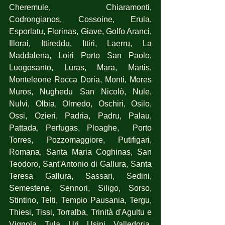
Cheremule, Chiaramonti, 
Codrongianos, Cossoine, Erula, 
Esporlatu, Florinas, Giave, Golfo Aranci, 
Illorai, Ittireddu, Ittiri, Laerru, La 
Maddalena, Loiri Porto San Paolo, 
Luogosanto, Luras, Mara, Martis, 
Monteleone Rocca Doria, Monti, Mores 
Muros, Nughedu San Nicolò, Nule, 
Nulvi, Olbia, Olmedo, Oschiri, Osilo, 
Ossi, Ozieri, Padria, Padru, Palau, 
Pattada, Perfugas, Ploaghe,  Porto 
Torres, Pozzomaggiore, Putifigari, 
Romana, Santa Maria Coghinas, San 
Teodoro, Sant'Antonio di Gallura, Santa 
Teresa Gallura, Sassari, Sedini, 
Semestene, Sennori, Siligo, Sorso, 
Stintino, Telti, Tempio Pausania, Tergu, 
Thiesi, Tissi, Torralba, Trinità d'Agultu e 
Vignola, Tula, Uri, Usini, Valledoria, 