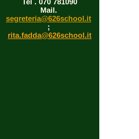
Tel . 070 781090
Mail. 
segreteria@626school.it
 ;  
rita.fadda@626school.it