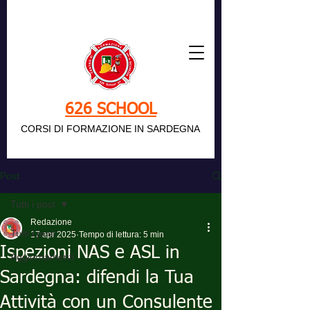
626 SCHOOL
CORSI DI FORMAZIONE IN SARDEGNA
Post
Tutti i post
Redazione
Tutti i post
17 apr 2025
Tempo di lettura: 5 min
Ispezioni NAS e ASL in
Aggiornamenti
Sardegna: difendi la Tua
Attività con un Consulente