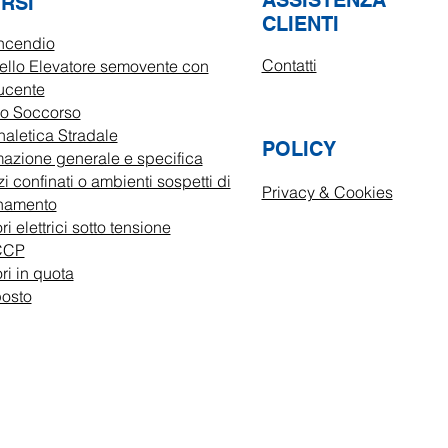
ASSISTENZA
ORSI
ALLA
U
CLIENTI
incendio
ER
Contatti
rello Elevatore semovente con
ucente
mo Soccorso
SUI CORSI IN
naletica Stradale
POLICY
OFFERTE A TE
mazione generale e specifica
ISCRIVE
GRAT
i confinati o ambienti sospetti di
Privacy & Cookies
namento
ALLA FO
ri elettrici sotto tensione
CCP
ri in quota
posto