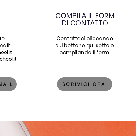
COMPILA IL FORM
DI CONTATTO
uoi
Contattaci cliccando
ail:
sul bottone qui sotto e
ol.it
compilando il form.
hool.it
MAIL
SCRIVICI ORA