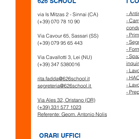
626 SCHOOL
I C
ISCRIVITI 
- Ant
via Is Mitzas 2 - Sinnai (CA)
NEWSLETT
- Car
(+39) 070 78 10 90
cond
- Pri
Via Cavour 65, Sassari (SS)
VUOI ESSERE SEMPRE AGGIORNATO 
- Seg
(+39) 079 95 65 443
PARTENZA, SULLE NOVITÀ E SULLE 
- For
DEDICATE?
- Spaz
Via Cavallotti 3, Lei (NU)
inqui
(+39) 347 5380016
- Lavo
COMPILA IL FORM
- HA
rita.fadda@626school.it
- Lavo
segreteria@626school.it
- Pre
Via Ales 32, Oristano (OR)
(+39) 331 577 1023
Referente: Geom. Antonio Nolis
ORARI UFFICI