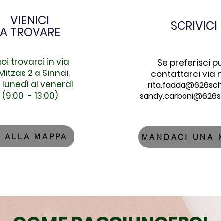
VIENICI
SCRIVICI
A TROVARE
oi trovarci in via
Se preferisci p
 Mitzas 2 a Sinnai,
contattarci via m
 lunedì al venerdì
rita.fadda@626scho
(9:00 - 13:00)
sandy.carboni@626sc
I ALLA MAPPA
MANDACI UNA 