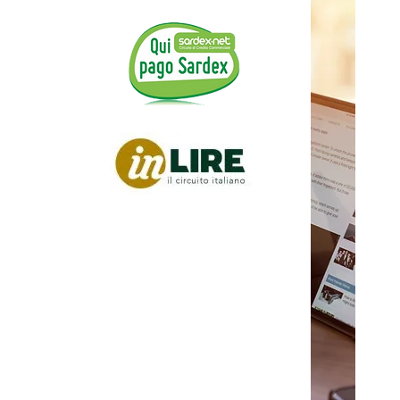
N REGALO
SPECIALE
NDOTI ALLA NEWSLETTER RICEVI
UITAMENTE LA NOSTRA GUIDA
COMPLETA
RMAZIONE OBBLIGATORIA PER LA
SICUREZZA SUL LAVORO!