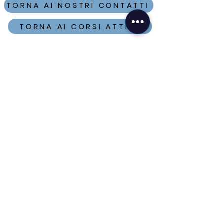
TORNA AI NOSTRI CONTATTI
TORNA AI CORSI ATTIVI
ISCRIVITI ALLA
NEWSLETTER
VUOI ESSERE SEMPRE AGGIORNATO
SUI CORSI IN PARTENZA, SULLE
NOVITÀ E SULLE OFFERTE A TE
DEDICATE?
COMPILA IL FORM
UN REGALO