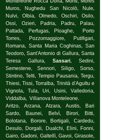
Monteleone Rocca Doria, Monti, Mores 
Muros, Nughedu San Nicolò, Nule, 
Nulvi, Olbia, Olmedo, Oschiri, Osilo, 
Ossi, Ozieri, Padria, Padru, Palau, 
Pattada, Perfugas, Ploaghe,  Porto 
Torres, Pozzomaggiore, Putifigari, 
Romana, Santa Maria Coghinas, San 
Teodoro, Sant'Antonio di Gallura, Santa 
Teresa Gallura, 
Sassari
, Sedini, 
Semestene, Sennori, Siligo, Sorso, 
Stintino, Telti, Tempio Pausania, Tergu, 
Thiesi, Tissi, Torralba, Trinità d'Agultu e 
Vignola, Tula, Uri, Usini, Valledoria, 
Viddalba,  Villanova Monteleone.
Aritzo, Arzana, Atzara, Austis, Bari 
Sardo, Baunei, Belvì, Birori, Bitti, 
Bolotana, Borore, Bortigali, Cardedu, 
Desulo, Dorgali, Dualchi, Elini, Fonni, 
Gairo, Gadoni, Galtellì, Gavoi, Girasole, 