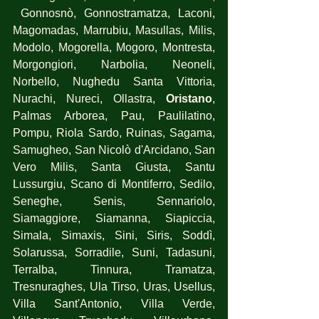
 Gonnosnò, Gonnostramatza, Laconi, 
Magomadas, Marrubiu, Masullas, Milis, 
Modolo, Mogorella, Mogoro, Montresta, 
Morgongiori, Narbolia, Neoneli, 
Norbello, Nughedu Santa Vittoria, 
Nurachi, Nureci, Ollastra,
 Oristano
, 
Palmas Arborea, Pau, Paulilatino, 
Pompu, Riola Sardo, Ruinas, Sagama, 
Samugheo, San Nicolò d'Arcidano, San 
Vero Milis, Santa Giusta, Santu 
Lussurgiu, Scano di Montiferro, Sedilo, 
Seneghe, Senis, Sennariolo, 
Siamaggiore, Siamanna, Siapiccia, 
Simala, Simaxis, Sini, Siris, Soddì, 
Solarussa, Sorradile, Suni, Tadasuni, 
Terralba, Tinnura, Tramatza, 
Tresnuraghes, Ula Tirso, Uras, Usellus, 
Villa Sant'Antonio, Villa Verde, 