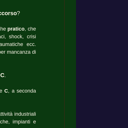
ccorso
?
che 
pratico
, che 
i, shock, crisi 
aumatiche ecc. 
 per mancanza di 
 C
.
e 
C
, a seconda 
vità industriali 
che, impianti e 