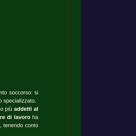
to soccorso: si 
o specializzato. 
o più 
addetti al 
re di lavoro
 ha 
, tenendo conto 