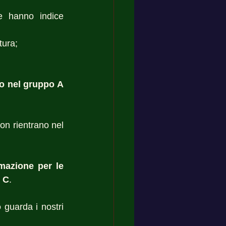
e hanno indice 
tura; 
che non rientrano nel gruppo A 
on rientrano nel 
mazione per le 
e C
. 
o
 guarda i nostri 