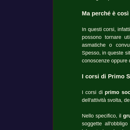
Ma perché è così
In questi corsi, infa
possono tornare util
asmatiche o convuls
Spesso, in queste sit
conoscenze oppure di
I corsi di Primo 
I corsi di 
primo so
dell'attività svolta, d
Nello specifico, il 
gr
soggette all'obbligo