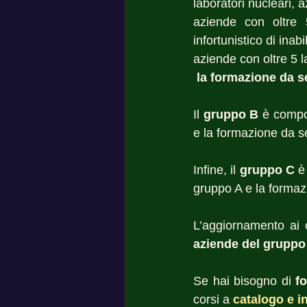
laboratori nucleari, a
aziende con oltre 5
infortunistico di inab
aziende con oltre 5 l
la formazione da se
Il 
gruppo B 
è compo
e la formazione da se
Infine, il 
gruppo C
 è
gruppo A e la formaz
L’aggiornamento ai 
aziende del gruppo 
Se hai bisogno di 
f
corsi a 
catalogo e i