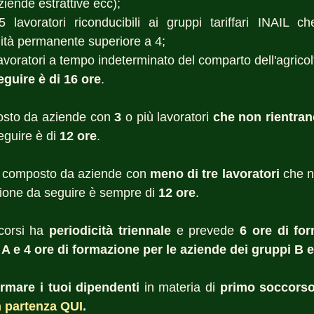
ziende estrattive ecc); 
 lavoratori riconducibili ai gruppi tariffari INAIL ch
ilità permanente superiore a 4; 
avoratori a tempo indeterminato del comparto dell'agricol
guire è di 16 ore
. 
sto da aziende con 
3 
o più lavoratori 
guire è di 
12 ore
. 
 composto da aziende con 
meno di tre lavoratori
 che n
ione da seguire è sempre di 
12 ore
. 
corsi ha 
periodicità triennale
 e prevede 
6 ore di for
A e 4 ore di formazione per le aziende dei gruppi B 
ormare i tuoi dipendenti
 in materia di 
primo soccors
n partenza QUI
.