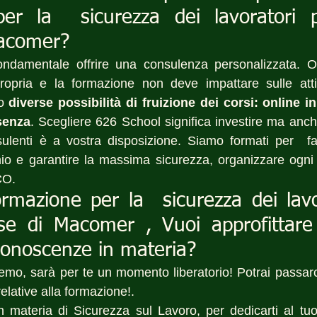
er la  sicurezza dei lavoratori 
Macomer?
ndamentale offrire una consulenza personalizzata. O
ropria e la formazione non deve impattare sulle attivi
o 
diverse possibilità di fruizione dei corsi: online in 
senza
. Scegliere 626 School significa investire ma anche
ulenti è a vostra disposizione. Siamo formati per  far
hio e garantire la massima sicurezza, organizzare ogni t
CO.
ormazione per la  sicurezza dei lavo
e di Macomer , Vuoi approfittare
conoscenze in materia?
remo, sarà per te un momento liberatorio! Potrai passarci
elative alla formazione!.
n materia di Sicurezza sul Lavoro, per dedicarti al tu