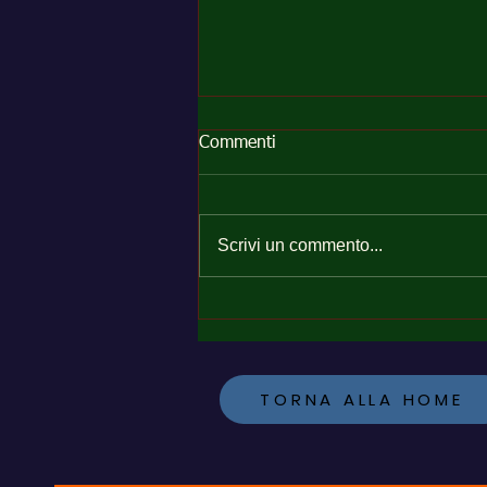
Commenti
Scrivi un commento...
Perché il Polo HACCP della
Sardegna™ può offrire
un'assistenza rapida alle
imprese alimentari di tutta la
TORNA ALLA HOME
Sardegna