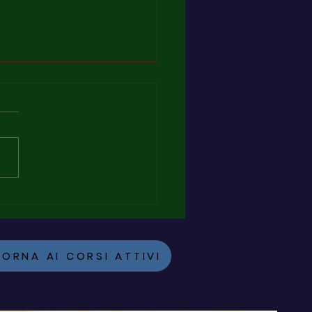
deve frequentare il nuovo
 obbligatorio per datore
voro? Tutti i casi pratici
TORNA AI CORSI ATTIVI