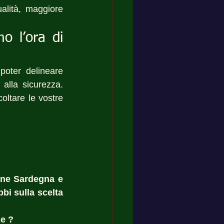
alità, maggiore 
 l’ora di 
poter delineare 
alla sicurezza. 
ltare le vostre 
one Sardegna e 
bi sulla scelta 
e ? 