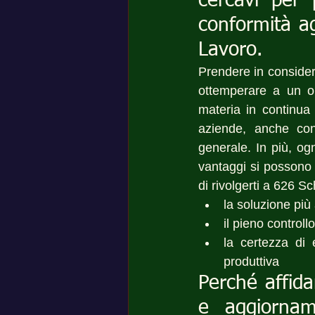
cercavi per p
conformità ag
Lavoro.
Prendere in conside
ottemperare a un o
materia in continua 
aziende, anche con 
generale. In più, og
vantaggi si possono a
di rivolgerti a 626 S
la soluzione più
il pieno controll
la certezza di 
produttiva
Perché affida
e aggiornam