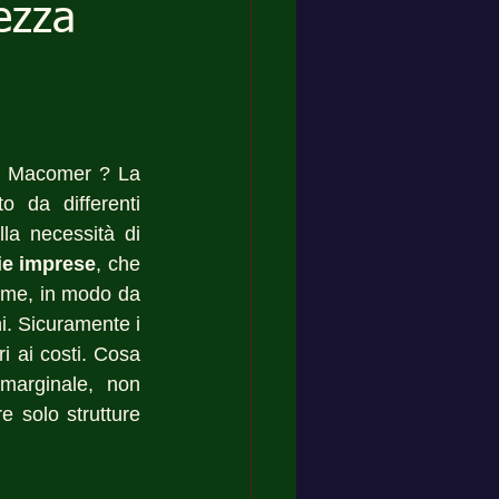
ezza
i
di Macomer ? La 
da differenti 
la necessità di 
e imprese
, che 
orme, in modo da 
i. Sicuramente i 
 ai costi. Cosa 
marginale, non 
e solo strutture 