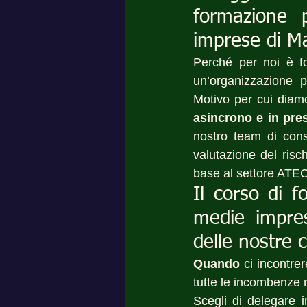
formazione p
imprese di 
Perché per noi è fo
un’organizzazione p
Motivo per cui diam
asincrono e in pre
nostro team di cons
valutazione del risc
base al settore ATE
Il corso di f
medie impres
delle nostre 
Quando
 ci incontre
tutte le incombenze r
Scegli di delegare i