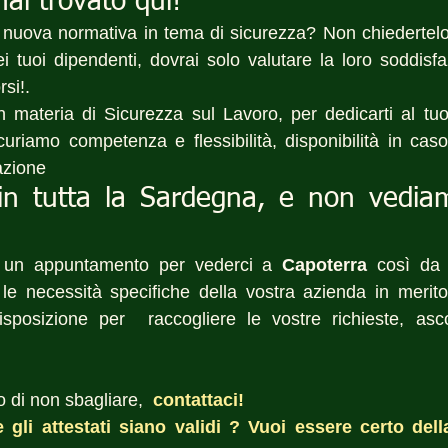
hai trovato qui!
 nuova normativa in tema di sicurezza? Non chiedertelo p
i tuoi dipendenti, dovrai solo valutare la loro soddisfa
rsi!.
n materia di Sicurezza sul Lavoro, per dedicarti al tu
icuriamo competenza e flessibilità, disponibilità in cas
azione 
in tutta la Sardegna, e non vediamo
 un appuntamento per vederci a 
Capoterra
 così da 
le necessità specifiche della vostra azienda in merito 
osizione per  raccogliere le vostre richieste, ascol
 di non sbagliare, 
 contattaci! 
gli attestati siano validi ? Vuoi essere certo della 