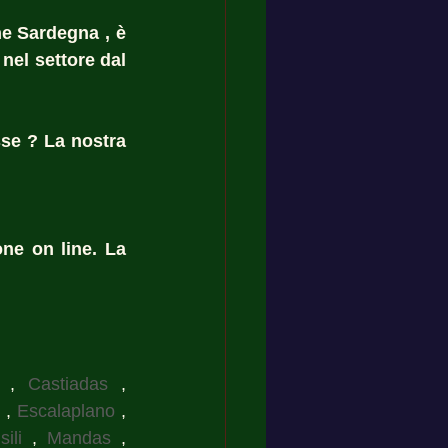
e Sardegna , è 
nel settore dal 
se ? La nostra 
ne on line. La 
 , 
Castiadas
 , 
 , 
Escalaplano
 , 
Isili
 , 
Mandas
 , 