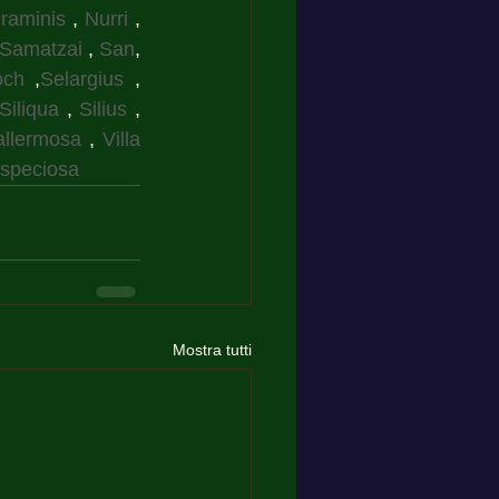
raminis
 , 
Nurri
 , 
Samatzai
 , 
San
, 
och
 ,
Selargius
 , 
Siliqua
 , 
Silius
 , 
allermosa
 , 
Villa 
aspeciosa
Mostra tutti