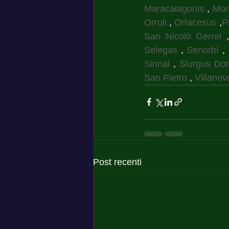
Maracalagonis
 , 
Mon
Orroli
 , 
Ortacesus
 ,
P
San Nicolò Gerrei
 
Selegas
 , 
Senorbì
 , 
Sinnai
 , 
Siurgus Don
San Pietro
 , 
Villanov
Post recenti