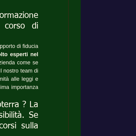
formazione 
corso di 
pporto di fiducia 
to esperti nel 
azienda come se 
l nostro team di 
tà alle leggi e 
sima importanza 
terra ? La 
bilità. Se 
orsi sulla 