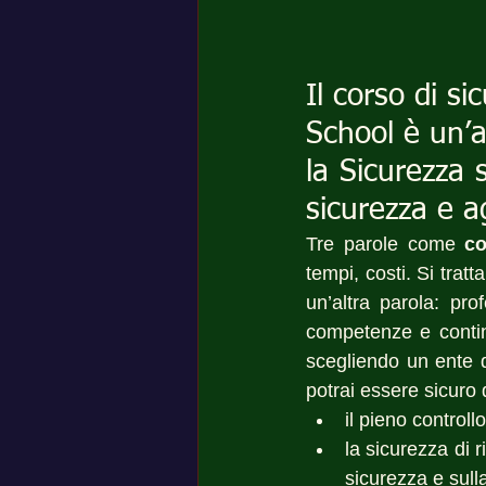
Il corso di si
School è un’a
la Sicurezza 
sicurezza e 
Tre parole come 
co
tempi, costi. Si trat
un’altra parola: pro
competenze e contin
scegliendo un ente di
potrai essere sicuro 
il pieno controll
la sicurezza di r
sicurezza e sulla