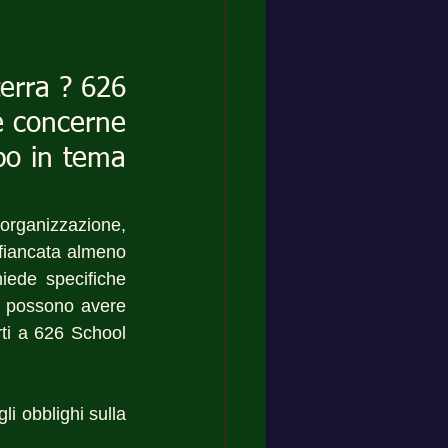
erra ? 626 
e concerne 
po in tema 
organizzazione, 
ffiancata almeno 
iede specifiche 
 possono avere 
rti a 626 School 
li obblighi sulla 