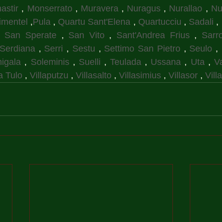
astir
 , 
Monserrato
 , 
Muravera
 , 
Nuragus
 , 
Nurallao
 , 
Nu
imentel
 ,
Pula
 , 
Quartu Sant'Elena
 , 
Quartucciu
 , 
Sadali
 , 
, 
San Sperate
 , 
San Vito
 , 
Sant'Andrea Frius
 , 
Sarr
Serdiana
 , 
Serri
 , 
Sestu
 , 
Settimo San Pietro
 , 
Seulo
 , 
igala
 , 
Soleminis
 , 
Suelli
 , 
Teulada
 , 
Ussana
 , 
Uta
 , 
V
a Tulo
 , 
Villaputzu
 , 
Villasalto
 , 
Villasimius
 , 
Villasor
 , 
Vill