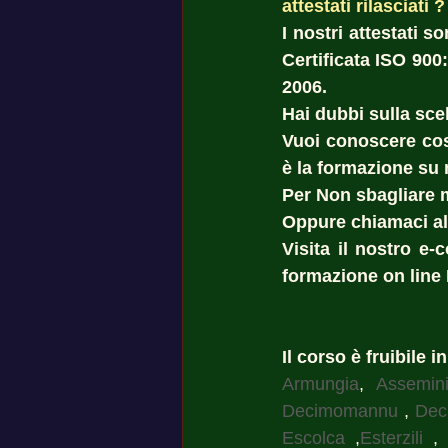
attestati rilasciati ? 
I nostri attestati 
Certificata ISO 900
2006. 
Hai dubbi sulla scel
Vuoi conoscere cost
è la formazione su 
Per Non sbagliare 
Oppure chiamaci al
Visita il nostro e-
formazione on line 
Il corso è fruibile i
Armungia
, 
Assemin
Decimomannu
 , 
Dec
Escolca
 ,
Esterzili
 ,