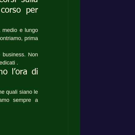
 corso per 
 medio e lungo 
ontriamo, prima 
o business. Non 
edicati .
 l’ora di 
e quali siano le 
Siamo sempre a 