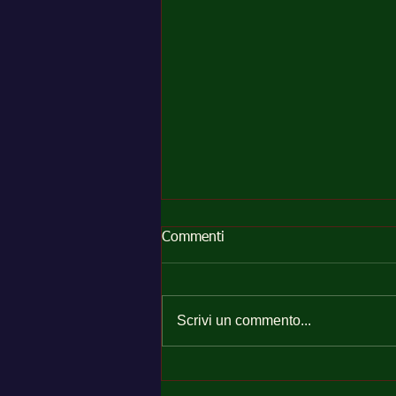
Commenti
Scrivi un commento...
Perché il Polo HACCP della
Sardegna™ può offrire