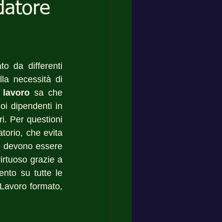
datore
 da differenti 
la necessità di 
 lavoro
 sa che 
i dipendenti in 
i. Per questioni 
orio, che evita 
o devono essere 
irtuoso grazie a 
nto su tutte le 
Lavoro formato, 