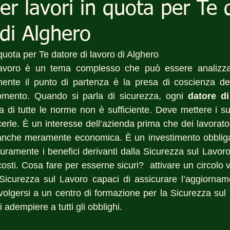
per lavori in quota per Te 
 di Alghero
 quota per Te datore di lavoro di Alghero
avoro è un tema complesso che può essere analizzato
mente il punto di partenza è la presa di coscienza del
omento. Quando si parla di sicurezza, ogni 
datore di
di tutte le norme non è sufficiente. Deve mettere i suo
rle. È un interesse dell’azienda prima che dei lavorator
 anche meramente economica. È un investimento obbligat
curamente i benefici derivanti dalla Sicurezza sul Lavor
osti. Cosa fare per esserne sicuri?  attivare un circolo v
Sicurezza sul Lavoro capaci di assicurare l’aggiorname
ivolgersi a un centro di formazione per la Sicurezza sul 
 adempiere a tutti gli obblighi.