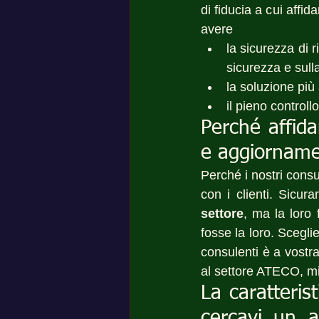
di fiducia a cui affid
avere 
la sicurezza di r
sicurezza e sulla
la soluzione più
il pieno controll
Perché affida
e aggiorname
Perché i nostri consul
con i clienti. Sicur
settore
, ma la loro
fosse la loro. Scegli
consulenti è a vostra
al settore ATECO, mig
La caratterist
cercavi un ai