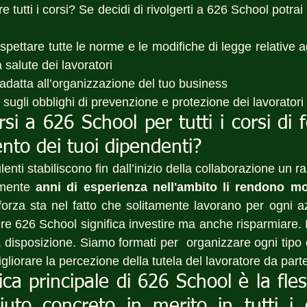
are tutti i corsi? Se decidi di rivolgerti a 626 School potrai
ispettare tutte le norme e le modifiche di legge relative ag
 salute dei lavoratori
 adatta all’organizzazione del tuo business
o sugli obblighi di prevenzione e protezione dei lavoratori
rsi a 626 School per tutti i corsi di 
nto dei tuoi dipendenti?
enti stabiliscono fin dall’inizio della collaborazione un ra
amente 
anni di esperienza nell'ambito li rendono mol
 forza sta nel fatto che solitamente lavorano per ogni 
ere 626 School significa investire ma anche risparmiare. I
 disposizione. Siamo formati per  organizzare ogni tipo 
liorare la percezione della tutela del lavoratore da parte
ica principale di 626 School è la fless
uto concreto in merito in tutti i c