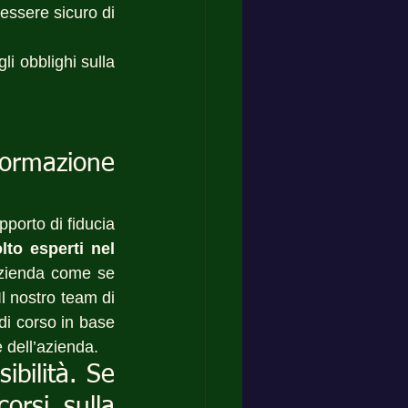
 essere sicuro di 
li obblighi sulla 
formazione 
pporto di fiducia 
to esperti nel 
azienda come se 
l nostro team di 
di corso in base 
 dell’azienda.
ibilità. Se 
orsi sulla 