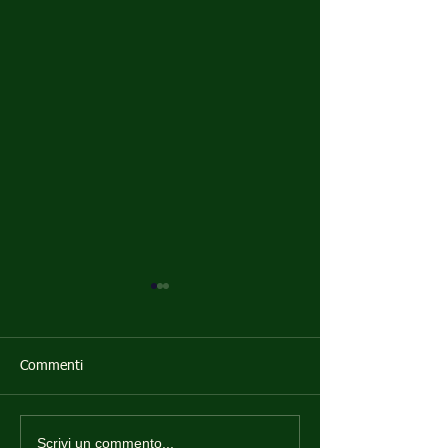
Commenti
Scrivi un commento...
Codice Iknosys e 626
Chi deve frequent