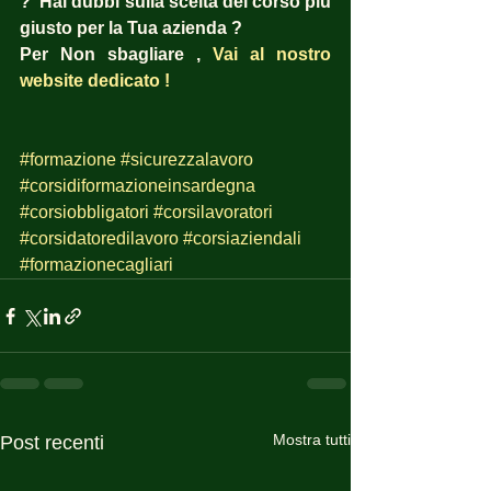
?  Hai dubbi sulla scelta del corso più 
giusto per la Tua azienda ?  
Per Non sbagliare , 
Vai al nostro 
website dedicato !
#formazione
#sicurezzalavoro
#corsidiformazioneinsardegna
#corsiobbligatori
#corsilavoratori
#corsidatoredilavoro
#corsiaziendali
#formazionecagliari
Mostra tutti
Post recenti