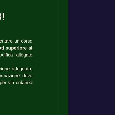
3!
uentare un corso 
i superiore al 
difica l'allegato 
zione adeguata, 
ormazione deve 
 per via cutanea 