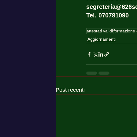
segreteria@626sc
Tel. 070781090
attestati validi
formazione 
Aggiornamenti
Post recenti