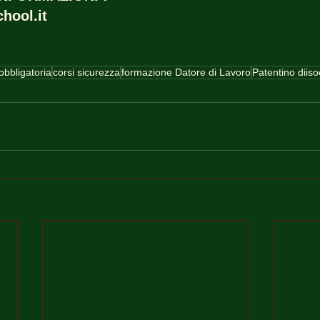
hool.it
obbligatoria
corsi sicurezza
formazione Datore di Lavoro
Patentino diiso