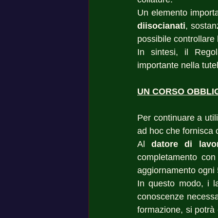
diisocianati
, sostan
possibile controllare 
In sintesi, il Rego
importante nella tutel
UN CORSO OBBLIG
Per continuare a uti
ad hoc che fornisca c
Al 
datore di lav
completamento con e
aggiornamento ogni 5
In questo modo, i la
conoscenze necessari
formazione, si potrà 