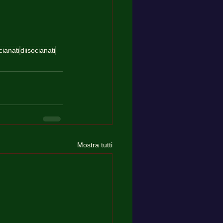
cianati
diisocianati
Mostra tutti