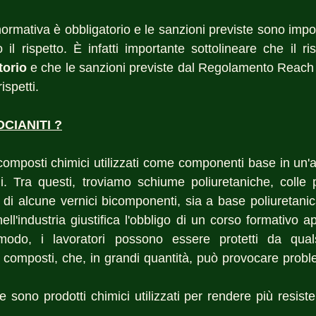
 normativa è obbligatorio e le sanzioni previste sono impor
il rispetto. È infatti importante sottolineare che il ris
torio
 e che le sanzioni previste dal Regolamento Reach 
ispetti.
OCIANITI ?
composti chimici utilizzati come componenti base in un
ni. Tra questi, troviamo schiume poliuretaniche, colle p
ti di alcune vernici bicomponenti, sia a base poliuretanic
ll'industria giustifica l'obbligo di un corso formativo ap
odo, i lavoratori possono essere protetti da qualsi
 composti, che, in grandi quantità, può provocare problem
le sono prodotti chimici utilizzati per rendere più resisten