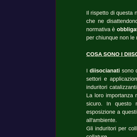
Il rispetto di questa
che ne disattendono 
normativa è 
obbliga
per chiunque non le r
COSA SONO I DIIS
I 
diisocianati
 sono 
settori e applicazio
induritori catalizzan
La loro importanza ne
sicuro. In questo m
esposizione a questi
all'ambiente. 
Gli induritori per col
collature. 