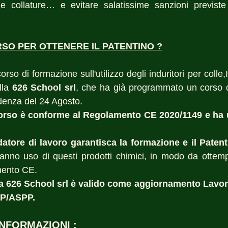
le collature… e evitare salatissime sanzioni previste
RSO PER OTTENERE IL PATENTINO ?
rso di formazione sull'utilizzo degli induritori per colle,I
lla 
626 School srl
, che ha già programmato un corso d
denza del 24 Agosto. 
orso è conforme al Regolamento CE 2020/1149 e ha u
datore di lavoro garantisca la formazione e il Paten
anno uso di questi prodotti chimici, in modo da ottem
mento CE. 
lla 626 School srl è valido come aggiornamento Lavorat
PP/ASPP.
NFORMAZIONI :