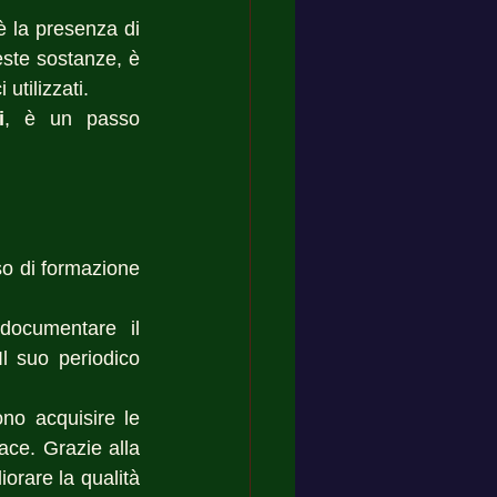
Un elemento importante da considerare quando si utilizzano questi prodotti è la presenza di 
este sostanze, è 
utilizzati.
i
, è un passo 
o di formazione 
documentare il 
l suo periodico 
no acquisire le 
ce. Grazie alla 
orare la qualità 