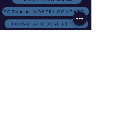
oltre la formazione
TORNA AI NOSTRI CONTATTI
TORNA AI CORSI ATTIVI
ISCRIVITI ALLA
NEWSLETTER
VUOI ESSERE SEMPRE AGGIORNATO
SUI CORSI IN PARTENZA, SULLE
NOVITÀ E SULLE OFFERTE A TE
DEDICATE?
COMPILA IL FORM