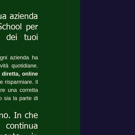
ua azienda 
School per 
 dei tuoi 
gni azienda ha 
tà quotidiane. 
diretta, online 
 risparmiare. Il 
e una corretta 
sia la parte di 
no. In che 
 continua 