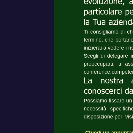
evoluzione, 
particolare p
la Tua azienda
Ti consigliamo di ch
termine, che portano
inizierai a vedere i ri
Scegli di delegare i
preoccuparti, ti a
conference,competenza
La nostra 
conoscerci da
Possiamo fissare un
necessità specific
disposizione per  vis
Chiedi un appunta