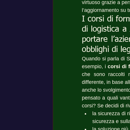
virtuoso grazie a pe
l’aggiornamento su tu
I corsi di fo
di logistica 
portare l’azie
obblighi di l
Quando si parla di S
esempio, i 
corsi di
che sono raccolti 
differente, in base al
anche lo svolgimento 
pensato a quali vanta
corsi? Se decidi di r
la sicurezza di r
sicurezza e sulla
la soluzione più