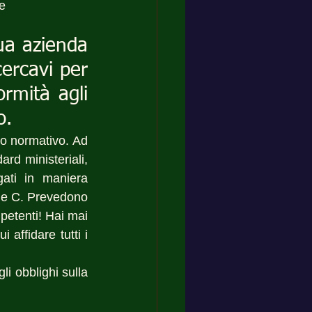
e 
ua azienda 
ercavi per 
rmità agli 
o.
o normativo. Ad 
rd ministeriali, 
ati in maniera 
B e C. Prevedono 
petenti! Hai mai 
affidare tutti i 
li obblighi sulla 