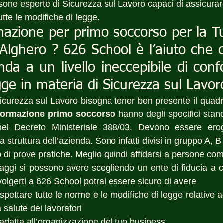
rsone esperte di Sicurezza sul Lavoro capaci di assicurar
tte le modifiche di legge.
rmazione per primo soccorso per la T
a Alghero ? 626 School è l’aiuto che c
nda a un livello ineccepibile di confo
egge in materia di Sicurezza sul Lavor
icurezza sul Lavoro bisogna tener ben presente il quadr
 formazione primo soccorso
 hanno degli specifici standa
nel Decreto Ministeriale 388/03. Devono essere erog
la struttura dell’azienda. Sono infatti divisi in gruppo A, 
di prove pratiche. Meglio quindi affidarsi a persone com
ggi si possono avere scegliendo un ente di fiducia a cui 
ivolgerti a 626 School potrai essere sicuro di avere 
ispettare tutte le norme e le modifiche di legge relative ag
 salute dei lavoratori
 adatta all’organizzazione del tuo business