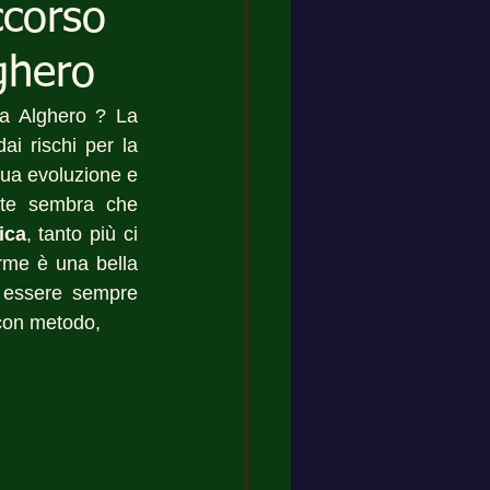
ccorso
lghero
a Alghero ? La 
i rischi per la 
nua evoluzione e 
lte sembra che 
ica
, tanto più ci 
rme è una bella 
 essere sempre 
 con metodo, 