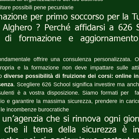
itare possibili pene pecuniarie
rmazione per primo soccorso per la T
a Alghero ? Perché affidarsi a 626 
si di formazione e aggiornamento
ndamentale offrire una consulenza personalizzata. O
ropria e la formazione non deve impattare sulle attivi
o 
diverse possibilità di fruizione dei corsi: online in 
senza
. Scegliere 626 School significa investire ma anche
ulenti è a vostra disposizione. Siamo formati per  far
hio e garantire la massima sicurezza, prendere in carico 
 le incombenze burocratiche
un’agenzia che si rinnova ogni gior
che il tema della sicurezza è in