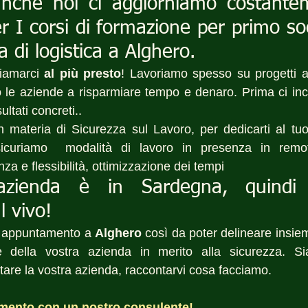
anche noi ci aggiorniamo costantem
er I corsi di formazione per primo so
 di logistica a Alghero.
iamarci 
al più presto
! Lavoriamo spesso su progetti a
 le aziende a risparmiare tempo e denaro. Prima ci inc
sultati concreti..
n materia di Sicurezza sul Lavoro, per dedicarti al tu
ssicuriamo  modalità di lavoro in presenza in remo
 e flessibilità, ottimizzazione dei tempi 
azienda è in Sardegna, quindi 
l vivo!
 appuntamento a 
Alghero
 così da poter delineare insiem
he della vostra azienda in merito alla sicurezza. 
itare la vostra azienda, raccontarvi cosa facciamo.
mento con un nostro consulente!