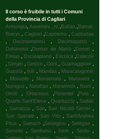
Il corso è fruibile in tutti i Comuni 
della Provincia di Cagliari
Armungia
, 
Assemini , ni
 ,
Ballao
 ,
Barrali, 
Burcei
 , 
Cagliari
 ,
Capoterra
 , 
Castiadas
, 
Decimomannu
 , 
Decimoputzu
 , 
Dolianova
 ,
Domus de Maria
 ,
Donori
 , 
Elmas
 , 
Escalaplano
 , 
Escolca
 ,
Esterzili
, 
Gergei
 , 
Gesico
 , 
Goni
 , 
Guamaggiore
 , 
Guasila
 , 
Isili
 , 
Mandas
 , 
Maracalagonis
, 
Monastir
 , 
Monserrato
 , 
Muravera
 , 
Nuragus
 , 
Nurallao
 , 
Nuraminis
 , 
Nurri
 , 
Orroli
 , 
Ortacesus
 ,
Pimentel
 ,
Pula
 , 
Quartu Sant'Elena
 , 
Quartucciu
 , 
Sadali
, 
Samatzai
 , 
San
, 
San Nicolò Gerrei
 , 
San Sperate
 , 
San Vito
 , 
Sant'Andrea 
Frius
 , 
Sarroch
 ,
Selargius
 , 
Selegas
 , 
Senorbì
 , 
Serdiana
 , 
Serri
 , 
Sestu
 , 
Settimo San Pietro
 , 
Seulo
 , 
Siliqua
 , 