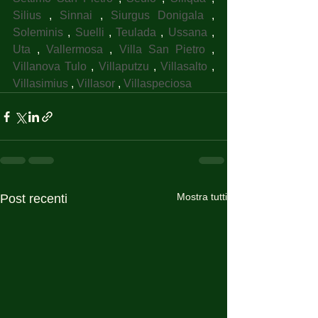
Silius
 , 
Sinnai
 , 
Siurgus Donigala
 , 
Soleminis
 , 
Suelli
 , 
Teulada
 , 
Ussana
 , 
Uta
 , 
Vallermosa
 , 
Villa San Pietro
 , 
Villanova Tulo
 , 
Villaputzu
 , 
Villasalto
 , 
Villasimius
 , 
Villasor
 , 
Villaspeciosa
Mostra tutti
Post recenti