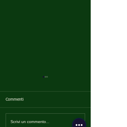
Commenti
Scrivi un commento...
Codice Iknosys e 626
Chi deve frequent