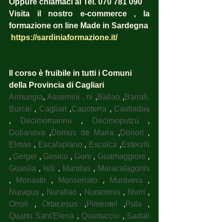
Oppure chiamaci al Tel. 070 781 090
Visita il nostro e-commerce , la 
formazione on line Made in Sardegna
https://sardiniaformazione.it/
Il corso è fruibile in tutti i Comuni 
della Provincia di Cagliari
Armungia
, 
Assemini , ni
 ,
Ballao
 ,
Barrali, 
Burcei
 , 
Cagliari
 ,
Capoterra
 , 
Castiadas
, 
Decimomannu
 , 
Decimoputzu
 , 
Dolianova
 ,
Domus de Maria
 ,
Donori
 , 
Elmas
 , 
Escalaplano
 , 
Escolca
 ,
Esterzili
, 
Gergei
 , 
Gesico
 , 
Goni
 , 
Guamaggiore
 , 
Guasila
 , 
Isili
 , 
Mandas
 , 
Maracalagonis
, 
Monastir
 , 
Monserrato
 , 
Muravera
 , 
Nuragus
 , 
Nurallao
 , 
Nuraminis
 , 
Nurri
 , 
Orroli
 , 
Ortacesus
 ,
Pimentel
 ,
Pula
 , 
Quartu Sant'Elena
 , 
Quartucciu
 , 
Sadali