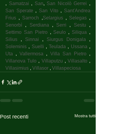
, 
Samatzai
 , 
San
, 
San Nicolò Gerrei
 , 
San Sperate
 , 
San Vito
 , 
Sant'Andrea 
Frius
 , 
Sarroch
 ,
Selargius
 , 
Selegas
 , 
Senorbì
 , 
Serdiana
 , 
Serri
 , 
Sestu
 , 
Settimo San Pietro
 , 
Seulo
 , 
Siliqua
 , 
Silius
 , 
Sinnai
 , 
Siurgus Donigala
 , 
Soleminis
 , 
Suelli
 , 
Teulada
 , 
Ussana
 , 
Uta
 , 
Vallermosa
 , 
Villa San Pietro
 , 
Villanova Tulo
 , 
Villaputzu
 , 
Villasalto
 , 
Villasimius
 , 
Villasor
 , 
Villaspeciosa
Mostra tutti
Post recenti