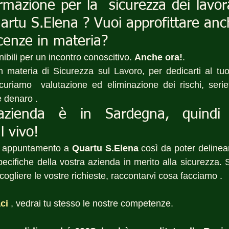
ormazione per la  sicurezza dei lavora
artu S.Elena ? Vuoi approfittare anch
cenze in materia?
bili per un incontro conoscitivo. 
Anche ora!
.
n materia di Sicurezza sul Lavoro, per dedicarti al tu
icuriamo  valutazione ed eliminazione dei rischi, seriet
 denaro .
azienda è in Sardegna, quindi 
l vivo!
n appuntamento a 
Quartu S.Elena
 così da poter delinea
pecifiche della vostra azienda in merito alla sicurezza.
cogliere le vostre richieste, raccontarvi cosa facciamo .
ci
, vedrai tu stesso le nostre competenze.