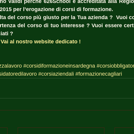
sono validi perché 626School è accreditata alla Regi
:2015 per l’erogazione di corsi di formazione.
lta del corso più giusto per la Tua azienda ?  Vuoi co
rtenza del corso di tuo interesse ? Vuoi essere certo 
iati ?  
 
Vai al nostro website dedicato !
zzalavoro
#corsidiformazioneinsardegna
#corsiobbligator
sidatoredilavoro
#corsiaziendali
#formazionecagliari