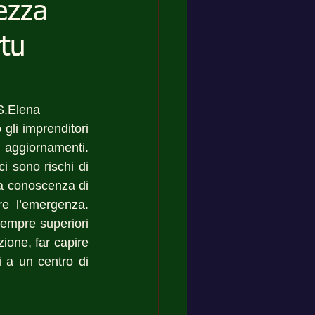
ezza
rtu
 S.Elena
li imprenditori 
aggiornamenti. 
 sono rischi di 
a conoscenza di 
re l’emergenza. 
empre superiori 
ione, far capire 
i a un centro di 