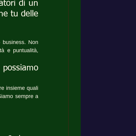
tori di un 
e tu delle 
o business. Non 
à e puntualità, 
possiamo 
re insieme quali 
 Siamo sempre a 