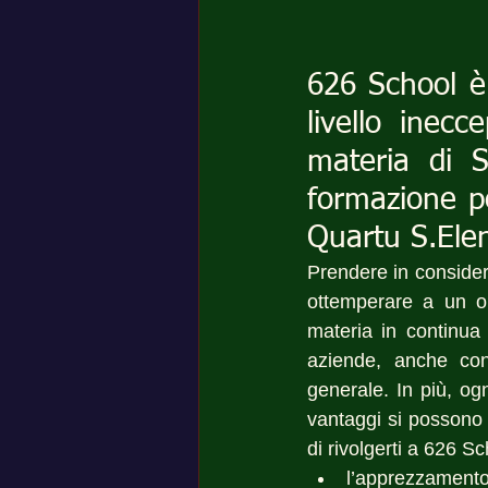
626 School è 
livello inecc
materia di S
formazione pe
Quartu S.Ele
Prendere in conside
ottemperare a un o
materia in continua 
aziende, anche con 
generale. In più, og
vantaggi si possono a
di rivolgerti a 626 S
l’apprezzamento 