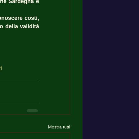
one Sardegna e 
noscere costi, 
della validità 
i
Mostra tutti