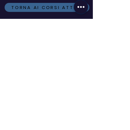
TORNA AI CORSI ATTIVI
ISCRIVITI ALLA
NEWSLETTER
VUOI ESSERE SEMPRE AGGIORNATO
SUI CORSI IN PARTENZA, SULLE
NOVITÀ E SULLE OFFERTE A TE
DEDICATE?
COMPILA IL FORM
UN REGALO