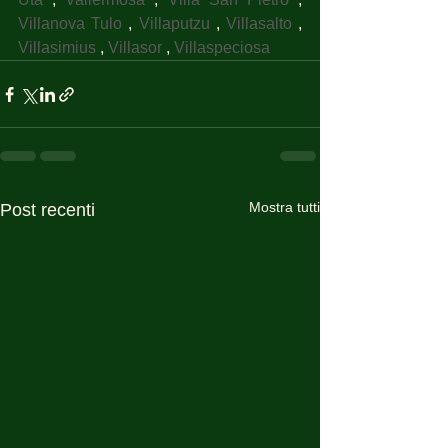
Villanova Tulo
 , 
Villaputzu
 , 
Villasalto
 , 
Villasimius
 , 
Villasor
 , 
Villaspeciosa
Mostra tutti
Post recenti