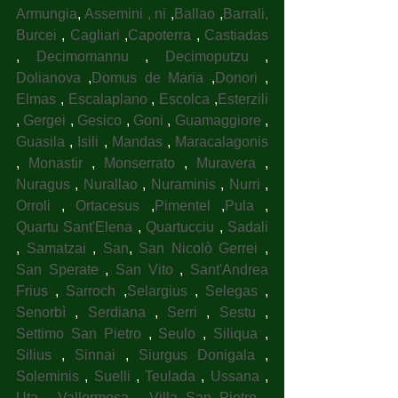
Armungia
, 
Assemini , ni
 ,
Ballao
 ,
Barrali, 
Burcei
 , 
Cagliari
 ,
Capoterra
 , 
Castiadas
, 
Decimomannu
 , 
Decimoputzu
 , 
Dolianova
 ,
Domus de Maria
 ,
Donori
 , 
Elmas
 , 
Escalaplano
 , 
Escolca
 ,
Esterzili
, 
Gergei
 , 
Gesico
 , 
Goni
 , 
Guamaggiore
 , 
Guasila
 , 
Isili
 , 
Mandas
 , 
Maracalagonis
, 
Monastir
 , 
Monserrato
 , 
Muravera
 , 
Nuragus
 , 
Nurallao
 , 
Nuraminis
 , 
Nurri
 , 
Orroli
 , 
Ortacesus
 ,
Pimentel
 ,
Pula
 , 
Quartu Sant'Elena
 , 
Quartucciu
 , 
Sadali
, 
Samatzai
 , 
San
, 
San Nicolò Gerrei
 , 
San Sperate
 , 
San Vito
 , 
Sant'Andrea 
Frius
 , 
Sarroch
 ,
Selargius
 , 
Selegas
 , 
Senorbì
 , 
Serdiana
 , 
Serri
 , 
Sestu
 , 
Settimo San Pietro
 , 
Seulo
 , 
Siliqua
 , 
Silius
 , 
Sinnai
 , 
Siurgus Donigala
 , 
Soleminis
 , 
Suelli
 , 
Teulada
 , 
Ussana
 , 
Uta
 , 
Vallermosa
 , 
Villa San Pietro
 , 