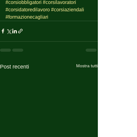
#corsiobbligatori
#corsilavoratori
#corsidatoredilavoro
#corsiaziendali
#formazionecagliari
Mostra tutti
Post recenti