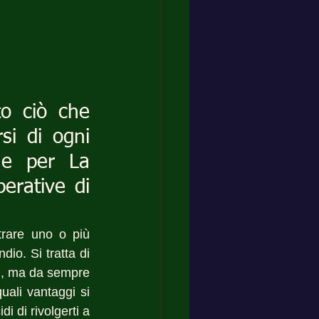
o ciò che 
i di ogni 
e per La 
erative di 
rare uno o più 
io. Si tratta di 
ti, ma da sempre 
ali vantaggi si 
i di rivolgerti a 