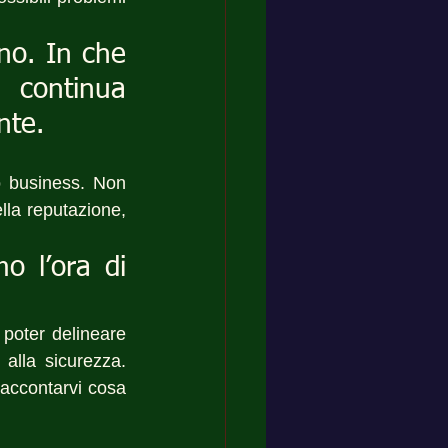
no. In che 
 continua 
nte.
o business. Non 
la reputazione, 
 l’ora di 
poter delineare 
alla sicurezza. 
accontarvi cosa 