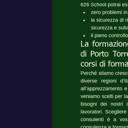
626 School potrai es
zero problemi in
la sicurezza di r
sicurezza e sulla
il pieno controll
La formazione
di Porto Torr
corsi di form
Perché stiamo cresce
diverse regioni d’I
all’apprezzamento e 
veniamo scelti per la
bisogni dei nostri 
lavoratori. Sceglier
consulenti è a vost
consulenza e formazio