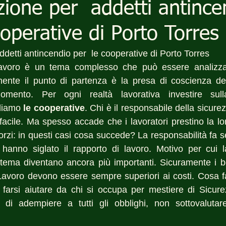
ione per addetti antince
operative di Porto Torres
detti antincendio per  le cooperative di Porto Torres
avoro è un tema complesso che può essere analizzato
mente il punto di partenza è la presa di coscienza del
gomento. Per ogni realtà lavorativa investire sull
diamo 
le cooperative
. Chi è il responsabile della sicurez
 facile. Ma spesso accade che i lavoratori prestino la lo
orzi: in questi casi cosa succede? La responsabilità fa s
 hanno siglato il rapporto di lavoro. Motivo per cui l
tema diventano ancora più importanti. Sicuramente i ben
Lavoro devono essere sempre superiori ai costi. Cosa f
i farsi aiutare da chi si occupa per mestiere di Sicure
 di adempiere a tutti gli obblighi, non sottovalutar