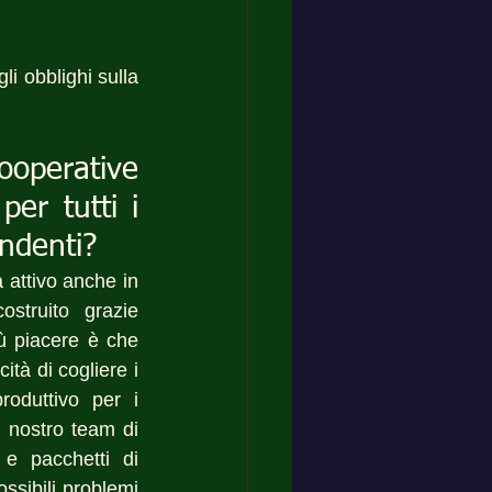
li obblighi sulla 
ooperative 
er tutti i 
endenti?
a attivo anche in 
struito grazie 
ù piacere è che 
tà di cogliere i 
oduttivo per i 
 nostro team di 
e pacchetti di 
ssibili problemi 