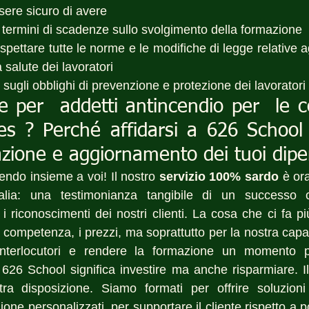
sere sicuro di avere 
 termini di scadenze sullo svolgimento della formazione
ispettare tutte le norme e le modifiche di legge relative ag
 salute dei lavoratori
o sugli obblighi di prevenzione e protezione dei lavoratori
 per  addetti antincendio per  le c
es ? Perché affidarsi a 626 School p
azione e aggiornamento dei tuoi dip
ndo insieme a voi! Il nostro 
servizio 100% sardo
 è or
talia: una testimonianza tangibile di un successo co
i riconoscimenti dei nostri clienti. La cosa che ci fa pi
 competenza, i prezzi, ma soprattutto per la nostra capaci
interlocutori e rendere la formazione un momento pr
e 626 School significa investire ma anche risparmiare. Il
ra disposizione. Siamo formati per offrire soluzioni 
ne personalizzati, per supportare il cliente rispetto a po