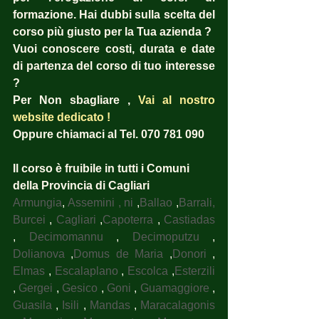
formazione. Hai dubbi sulla scelta del 
corso più giusto per la Tua azienda ?  
Vuoi conoscere costi, durata e date 
di partenza del corso di tuo interesse 
? 
Per Non sbagliare , 
Vai al nostro 
website dedicato !
Oppure chiamaci al Tel. 070 781 090
Il corso è fruibile in tutti i Comuni 
della Provincia di Cagliari
Armungia
, 
Assemini , ni
 ,
Ballao
 ,
Barrali, 
Burcei
 , 
Cagliari
 ,
Capoterra
 , 
Castiadas
, 
Decimomannu
 , 
Decimoputzu
 , 
Dolianova
 ,
Domus de Maria
 ,
Donori
 , 
Elmas
 , 
Escalaplano
 , 
Escolca
 ,
Esterzili
, 
Gergei
 , 
Gesico
 , 
Goni
 , 
Guamaggiore
 , 
Guasila
 , 
Isili
 , 
Mandas
 , 
Maracalagonis