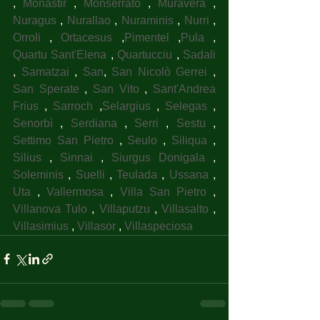
, 
Monastir
 , 
Monserrato
 , 
Muravera
 , 
Nuragus
 , 
Nurallao
 , 
Nuraminis
 , 
Nurri
 , 
Orroli
 , 
Ortacesus
 ,
Pimentel
 ,
Pula
 , 
Quartu Sant'Elena
 , 
Quartucciu
 , 
Sadali
, 
Samatzai
 , 
San
, 
San Nicolò Gerrei
 , 
San Sperate
 , 
San Vito
 , 
Sant'Andrea 
Frius
 , 
Sarroch
 ,
Selargius
 , 
Selegas
 , 
Senorbì
 , 
Serdiana
 , 
Serri
 , 
Sestu
 , 
Settimo San Pietro
 , 
Seulo
 , 
Siliqua
 , 
Silius
 , 
Sinnai
 , 
Siurgus Donigala
 , 
Soleminis
 , 
Suelli
 , 
Teulada
 , 
Ussana
 , 
Uta
 , 
Vallermosa
 , 
Villa San Pietro
 , 
Villanova Tulo
 , 
Villaputzu
 , 
Villasalto
 , 
Villasimius
 , 
Villasor
 , 
Villaspeciosa