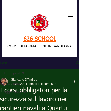
626 SCHOOL
CORSI DI FORMAZIONE IN SARDEGNA
Post
Tutti i post
Giancarlo D'Andrea
Tutti i post
27 feb 2024
Tempo di lettura: 5 min
I corsi obbligatori per la
Aggiornamenti
sicurezza sul lavoro nei
cantieri navali a Quartu