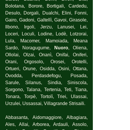
Bolotana, Borore, Bortigali, Cardedu, 
Desulo, Dorgali, Dualchi, Elini, Fonni, 
Gairo, Gadoni, Galtellì, Gavoi, Girasole, 
Ilbono, Irgoli, Jerzu, Lanusei, Lei, 
Loceri, Loculi, Lodine, Lodè, Lotzorai, 
Lula, Macomer, Mamoiada, Meana 
Sardo, Noragugume, 
Nuoro
, Oliena, 
Ollolai, Olzai, Onanì, Onifai, Oniferi, 
Orani, Orgosolo, Orosei, Orotelli, 
Ortueri, Orune, Osidda, Osini, Ottana, 
Ovodda, Perdasdefogu, Posada, 
Sarule, Silanus, Sindia, Siniscola, 
Sorgono, Talana, Tertenia, Teti, Tiana, 
Tonara, Torpè, Tortolì, Triei, Ulassai, 
Urzulei, Ussassai, Villagrande Strisaili.
Abbasanta, Aidomaggiore, Albagiara, 
Ales, Allai, Arborea, Ardauli, Assolo, 