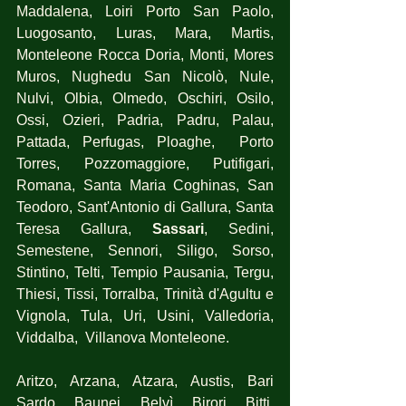
Maddalena, Loiri Porto San Paolo, 
Luogosanto, Luras, Mara, Martis, 
Monteleone Rocca Doria, Monti, Mores 
Muros, Nughedu San Nicolò, Nule, 
Nulvi, Olbia, Olmedo, Oschiri, Osilo, 
Ossi, Ozieri, Padria, Padru, Palau, 
Pattada, Perfugas, Ploaghe,  Porto 
Torres, Pozzomaggiore, Putifigari, 
Romana, Santa Maria Coghinas, San 
Teodoro, Sant'Antonio di Gallura, Santa 
Teresa Gallura, 
Sassari
, Sedini, 
Semestene, Sennori, Siligo, Sorso, 
Stintino, Telti, Tempio Pausania, Tergu, 
Thiesi, Tissi, Torralba, Trinità d'Agultu e 
Vignola, Tula, Uri, Usini, Valledoria, 
Viddalba,  Villanova Monteleone.
Aritzo, Arzana, Atzara, Austis, Bari 
Sardo, Baunei, Belvì, Birori, Bitti, 