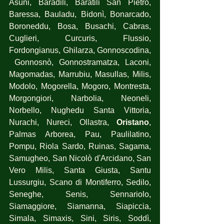
Asuni, Baradili, Baratili San Pietro, 
Baressa, Bauladu, Bidonì, Bonarcado, 
Boroneddu, Bosa, Busachi, Cabras, 
Cuglieri, Curcuris, Flussio, 
Fordongianus, Ghilarza, Gonnoscodina, 
 Gonnosnò, Gonnostramatza, Laconi, 
Magomadas, Marrubiu, Masullas, Milis, 
Modolo, Mogorella, Mogoro, Montresta, 
Morgongiori, Narbolia, Neoneli, 
Norbello, Nughedu Santa Vittoria, 
Nurachi, Nureci, Ollastra,
 Oristano
, 
Palmas Arborea, Pau, Paulilatino, 
Pompu, Riola Sardo, Ruinas, Sagama, 
Samugheo, San Nicolò d'Arcidano, San 
Vero Milis, Santa Giusta, Santu 
Lussurgiu, Scano di Montiferro, Sedilo, 
Seneghe, Senis, Sennariolo, 
Siamaggiore, Siamanna, Siapiccia, 
Simala, Simaxis, Sini, Siris, Soddì, 