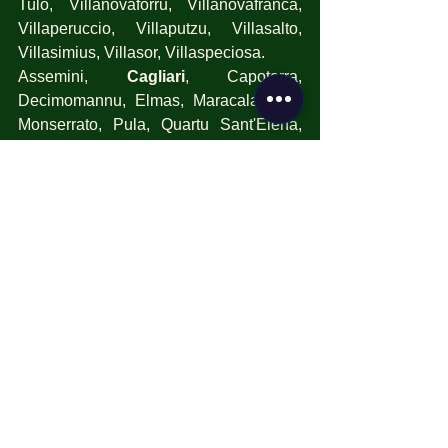
Tulo, Villanovaforru, Villanovafranca, 
Villaperuccio, Villaputzu, Villasalto, 
Villasimius, Villasor, Villaspeciosa.
Assemini, 
Cagliari
, Capoterra, 
Decimomannu, Elmas, Maracalagonis, 
Monserrato, Pula, Quartu Sant'Elena, 
Quartucciu, Sarroch, Selargius, Sestu, 
Settimo San Pietro, Sinnai, Uta, Villa 
San Pietro.
Mostra tutti
Post recenti