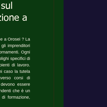
 sul
zione a
ne a Orosei ? La 
i imprenditori 
hanno bisogno di una bussola, per orientarsi fra continue modifiche e aggiornamenti. Ogni 
ghi specifici di 
nti di lavoro. 
 caso la tutela 
verso corsi di 
 devono essere 
ndenti che è un 
 di formazione, 