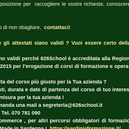
sizione per  raccogliere le vostre richieste, conoscere i
 di non sbagliare, 
 contattaci! 
gli attestati siano validi ? Vuoi essere certo della 
 
sono validi perché 626School è accreditata alla Region
:2015 per l’erogazione di corsi di formazione e opera 
ta del corso più giusto per la Tua azienda ?  
i, durata e date di partenza del corso di tuo interes
misura per la tua azienda ! 
manda una mail a segreteria@626school.it
 Tel. 070 781 090
commerce , per altri percorsi obbligatori di formazio
Made in Sardegna !  
https://sardiniaformazione.it/