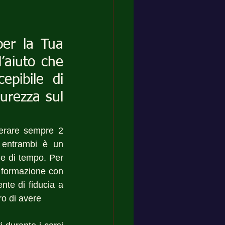
per la Tua 
aiuto che 
epibile di 
urezza sul 
erare sempre 2 
 entrambi è un 
e di tempo. Per 
 formazione con 
te di fiducia a 
ro di avere 