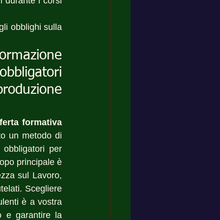
 durante i corsi 
li obblighi sulla 
formazione 
bbligatori 
produzione 
ferta formativa 
to un metodo di 
obbligatori per 
po principale è 
ezza sul Lavoro, 
lati. Scegliere 
enti è a vostra 
 e garantire la 