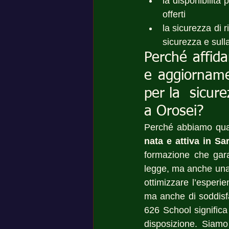
la disponibilità
offerti
la sicurezza di r
sicurezza e sulla
Perché affida
e aggiornamen
per la  sicur
a Orosei?
Perché abbiamo quas
nata e attiva in S
formazione che garan
legge, ma anche una 
ottimizzare l’esperie
ma anche di soddisfa
626 School significa
disposizione. Siamo 