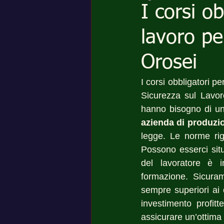
I corsi o
lavoro pe
Orosei
I corsi obbligatori p
Sicurezza sul Lavor
azienda di produzi
legge. Le norme rig
Possono esserci situ
del lavoratore è i
formazione. Sicuram
sempre superiori ai 
investimento profit
assicurare un’ottima