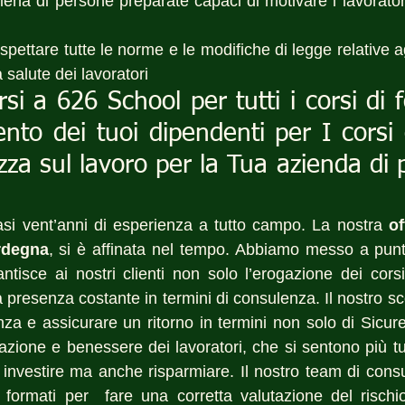
 piena di persone preparate capaci di motivare i lavoratori
ispettare tutte le norme e le modifiche di legge relative ag
 salute dei lavoratori
rsi a 626 School per tutti i corsi di 
to dei tuoi dipendenti per I corsi o
ezza sul lavoro per la Tua azienda di 
i vent’anni di esperienza a tutto campo. La nostra 
of
ardegna
, si è affinata nel tempo. Abbiamo messo a pun
tisce ai nostri clienti non solo l’erogazione dei corsi 
presenza costante in termini di consulenza. Il nostro sco
nza e assicurare un ritorno in termini non solo di Sicur
zione e benessere dei lavoratori, che si sentono più tute
 investire ma anche risparmiare. Il nostro team di consul
formati per  fare una corretta valutazione del rischio