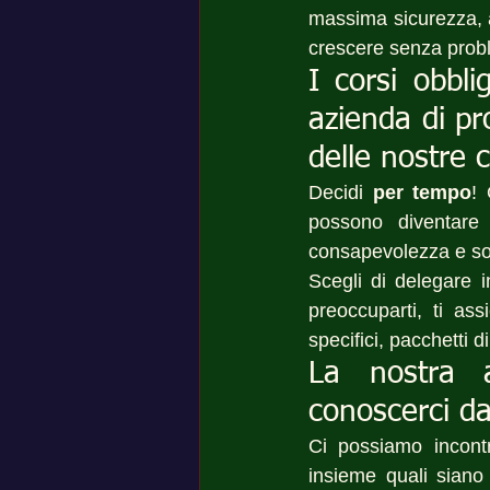
massima sicurezza, as
crescere senza prob
I corsi obbli
azienda di pr
delle nostre 
Decidi 
per tempo
!
possono diventare 
consapevolezza e so
Scegli di delegare i
preoccuparti, ti ass
specifici, pacchetti
La nostra 
conoscerci da
Ci possiamo incon
insieme quali siano 