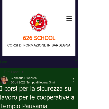
626 SCHOOL
CORSI DI FORMAZIONE IN SARDEGNA
Post
Tutti i post
Giancarlo D'Andrea
Tutti i post
20 ott 2023
Tempo di lettura: 3 min
I corsi per la sicurezza su
Aggiornamenti
lavoro per le cooperative a
Tempio Pausania