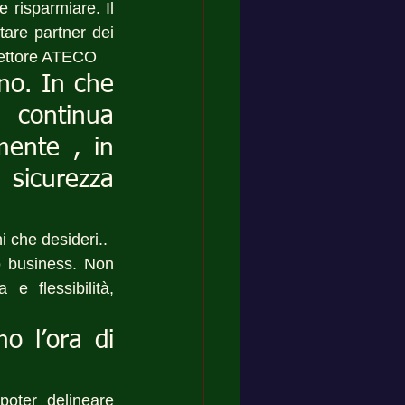
risparmiare. Il 
are partner dei 
 settore ATECO
no. In che 
 continua 
ente , in 
 sicurezza 
ni che desideri..
o business. Non 
 flessibilità, 
 l’ora di 
oter delineare 