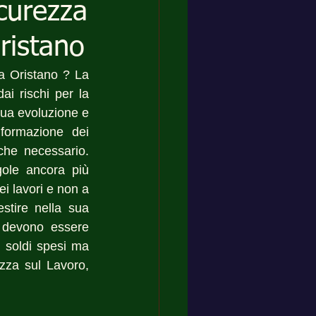
icurezza
ristano
a Oristano ? La 
i rischi per la 
nua evoluzione e 
ormazione dei 
he necessario. 
gole ancora più 
i lavori e non a 
stire nella sua 
 devono essere 
 soldi spesi ma 
zza sul Lavoro, 