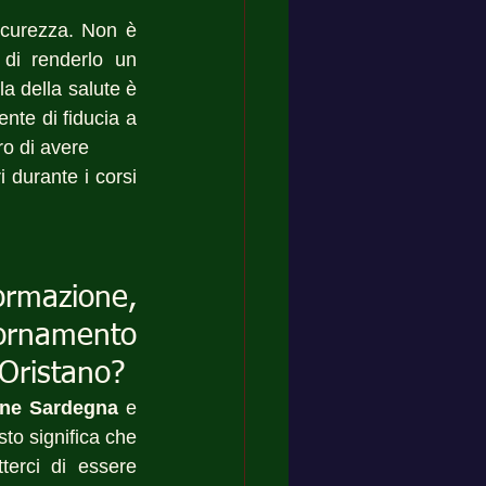
icurezza. Non è 
di renderlo un 
a della salute è 
nte di fiducia a 
ro di avere 
 durante i corsi 
mazione, 
ornamento 
 Oristano?
ione Sardegna
 e 
to significa che 
erci di essere 