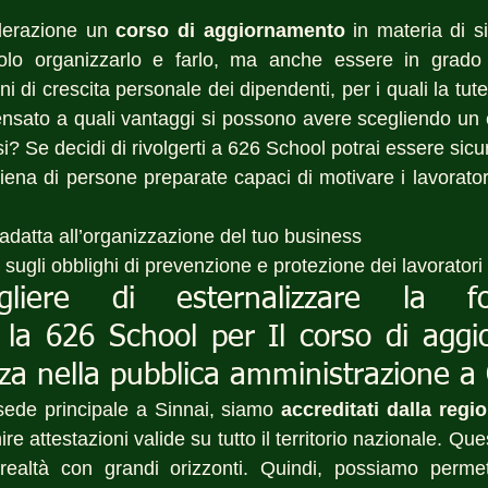
derazione un 
corso di aggiornamento
 in materia di s
lo organizzarlo e farlo, ma anche essere in grado 
i di crescita personale dei dipendenti, per i quali la tutel
ensato a quali vantaggi si possono avere scegliendo un e
orsi? Se decidi di rivolgerti a 626 School potrai essere sicu
 piena di persone preparate capaci di motivare i lavoratori
 adatta all’organizzazione del tuo business
o sugli obblighi di prevenzione e protezione dei lavoratori
liere di esternalizzare la for
 la 626 School per Il corso di aggi
zza nella pubblica amministrazione a
ede principale a Sinnai, siamo 
accreditati dalla reg
e attestazioni valide su tutto il territorio nazionale. Ques
ealtà con grandi orizzonti. Quindi, possiamo permett