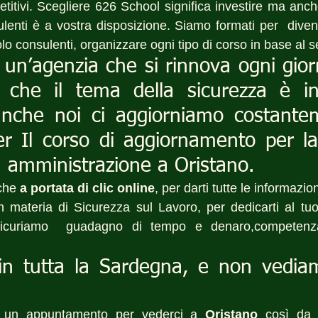
tivi. Scegliere 626 School significa investire ma anche 
lenti è a vostra disposizione. Siamo formati per  divent
solo consulenti, organizzare ogni tipo di corso in base al
un’agenzia che si rinnova ogni gior
che il tema della sicurezza è in
anche noi ci aggiorniamo costantem
er Il corso di aggiornamento per la
a amministrazione a Oristano.
che 
a portata di clic online
, per darti tutte le informazio
n materia di Sicurezza sul Lavoro, per dedicarti al tu
ssicuriamo  guadagno di tempo e denaro,competenza e
in tutta la Sardegna, e non vediamo
 un appuntamento per vederci a 
Oristano
 così da p