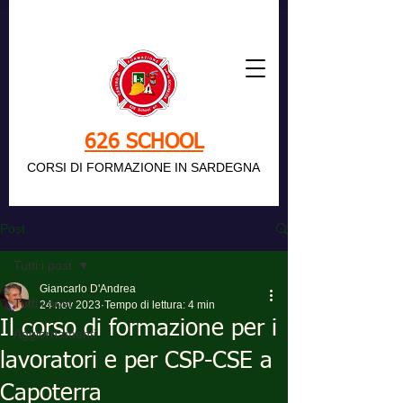
626 SCHOOL
CORSI DI FORMAZIONE IN SARDEGNA
Post
Tutti i post
Giancarlo D'Andrea
Tutti i post
24 nov 2023
Tempo di lettura: 4 min
Il corso di formazione per i
Aggiornamenti
lavoratori e per CSP-CSE a
Capoterra