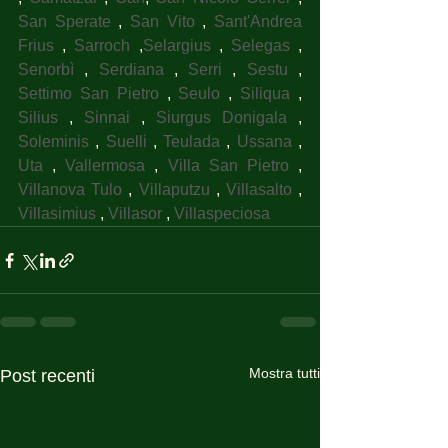
San Sperate
 , 
San Vito
 , 
Sant'Andrea 
Frius
 , 
Sarroch
 ,
Selargius
 , 
Selegas
 , 
Senorbì
 , 
Serdiana
 , 
Serri
 , 
Sestu
 , 
Settimo San Pietro
 , 
Seulo
 , 
Siliqua
 , 
Silius
 , 
Sinnai
 , 
Siurgus Donigala
 , 
Soleminis
 , 
Suelli
 , 
Teulada
 , 
Ussana
 , 
Uta
 , 
Vallermosa
 , 
Villa San Pietro
 , 
Villanova Tulo
 , 
Villaputzu
 , 
Villasalto
 , 
Villasimius
 , 
Villasor
 , 
Villaspeciosa
Mostra tutti
Post recenti