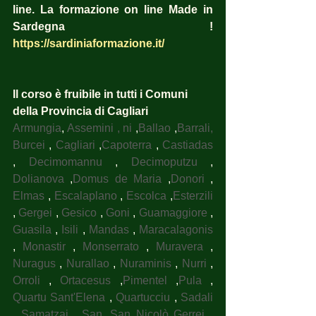
line. La formazione on line Made in 
Sardegna !  
https://sardiniaformazione.it/
Il corso è fruibile in tutti i Comuni 
della Provincia di Cagliari
Armungia
, 
Assemini , ni
 ,
Ballao
 ,
Barrali, 
Burcei
 , 
Cagliari
 ,
Capoterra
 , 
Castiadas
, 
Decimomannu
 , 
Decimoputzu
 , 
Dolianova
 ,
Domus de Maria
 ,
Donori
 , 
Elmas
 , 
Escalaplano
 , 
Escolca
 ,
Esterzili
, 
Gergei
 , 
Gesico
 , 
Goni
 , 
Guamaggiore
 , 
Guasila
 , 
Isili
 , 
Mandas
 , 
Maracalagonis
, 
Monastir
 , 
Monserrato
 , 
Muravera
 , 
Nuragus
 , 
Nurallao
 , 
Nuraminis
 , 
Nurri
 , 
Orroli
 , 
Ortacesus
 ,
Pimentel
 ,
Pula
 , 
Quartu Sant'Elena
 , 
Quartucciu
 , 
Sadali
, 
Samatzai
 , 
San
, 
San Nicolò Gerrei
 , 