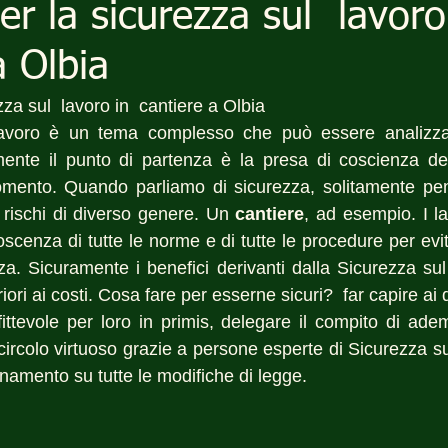
per la sicurezza sul lavor
a Olbia
zza sul  lavoro in  cantiere a Olbia
avoro è un tema complesso che può essere analizzato
mente il punto di partenza è la presa di coscienza del
omento. Quando parliamo di sicurezza, solitamente pen
 rischi di diverso genere. Un 
cantiere
, ad esempio. I la
scenza di tutte le norme e di tutte le procedure per evita
za. Sicuramente i benefici derivanti dalla Sicurezza su
ri ai costi. Cosa fare per esserne sicuri?  far capire ai 
ttevole per loro in primis, delegare il compito di ademp
 circolo virtuoso grazie a persone esperte di Sicurezza s
rnamento su tutte le modifiche di legge.