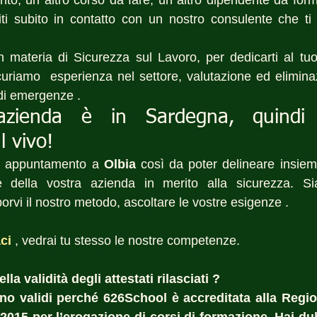
to, un altro corso da fare, un altro dipendente da for
iti subito in contatto con un nostro consulente che ti of
n materia di Sicurezza sul Lavoro, per dedicarti al tu
curiamo  esperienza nel settore, valutazione ed eliminaz
 di emergenze .
azienda è in Sardegna, quindi 
l vivo!
n appuntamento a 
Olbia
 così da poter delineare insieme
he della vostra azienda in merito alla sicurezza. 
orvi il nostro metodo, ascoltare le vostre esigenze .
ci
, vedrai tu stesso le nostre competenze.
la validità degli attestati rilasciati ?  
sono validi perché 626School è accreditata alla Regi