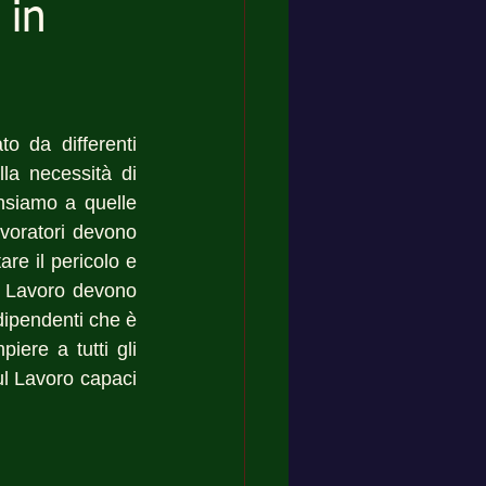
o in
 da differenti 
la necessità di 
siamo a quelle 
voratori devono 
re il pericolo e 
l Lavoro devono 
dipendenti che è 
iere a tutti gli 
ul Lavoro capaci 