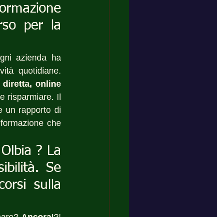
formazione 
so per la 
gni azienda ha 
tà quotidiane. 
diretta, online 
 risparmiare. Il 
 un rapporto di 
i formazione che 
Olbia ? La 
bilità. Se 
orsi sulla 