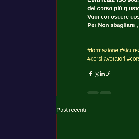
Certificata ISO 900
del corso più giust
Vuoi conoscere cost
Per Non sbagliare ,
#formazione
#sicure
#corsilavoratori
#cor
Post recenti