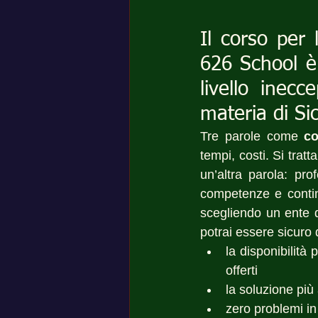
Il corso per 
626 School è 
livello inecc
materia di Si
Tre parole come 
co
tempi, costi. Si trat
un’altra parola: pro
competenze e contin
scegliendo un ente di
potrai essere sicuro 
la disponibilità
offerti
la soluzione più
zero problemi in