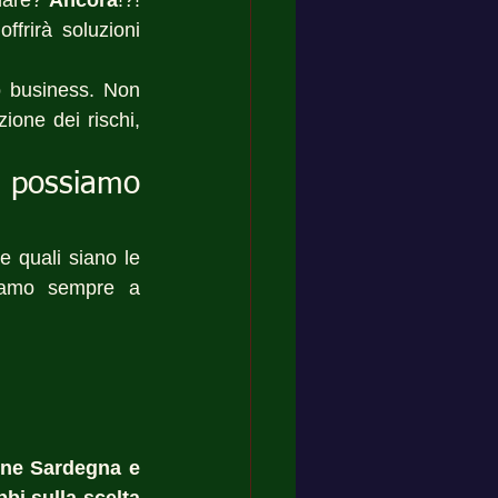
mare? 
Ancora
!?! 
frirà soluzioni 
o business. Non 
ione dei rischi, 
possiamo 
 quali siano le 
Siamo sempre a 
one Sardegna e 