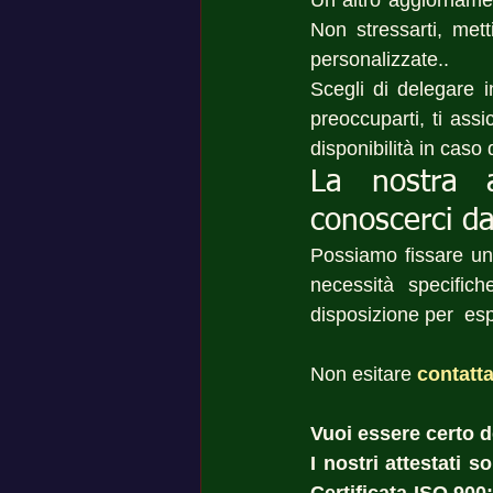
Un altro aggiornamen
Non stressarti, mett
personalizzate..
Scegli di delegare i
preoccuparti, ti assi
disponibilità in caso
La nostra 
conoscerci da
Possiamo fissare u
necessità specific
disposizione per  esp
Non esitare
contatta
Vuoi essere certo del
I nostri attestati 