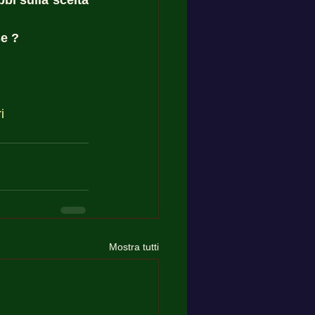
bi sulla scelta 
e ? 
i
Mostra tutti