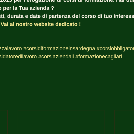
:2015 per l’erogazione di corsi di formazione. Hai dub
o per la Tua azienda ?  
i, durata e date di partenza del corso di tuo interess
 
Vai al nostro website dedicato !
zzalavoro
#corsidiformazioneinsardegna
#corsiobbligator
sidatoredilavoro
#corsiaziendali
#formazionecagliari