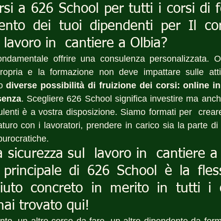
rsi a 626 School per tutti i corsi di 
nto dei tuoi dipendenti per Il cor
 lavoro in  cantiere a Olbia?
ndamentale offrire una consulenza personalizzata. O
ropria e la formazione non deve impattare sulle attivi
o 
diverse possibilità di fruizione dei corsi: online in 
senza
. Scegliere 626 School significa investire ma anche
lenti è a vostra disposizione. Siamo formati per  creare
aturo con i lavoratori, prendere in carico sia la parte d
burocratiche.
a sicurezza sul  lavoro in  cantiere a 
a principale di 626 School è la flessi
uto concreto in merito in tutti i c
hai trovato qui!