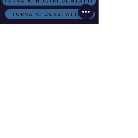
TORNA AI NOSTRI CONTATTI
TORNA AI CORSI ATTIVI
ISCRIVITI ALLA
NEWSLETTER
VUOI ESSERE SEMPRE AGGIORNATO
SUI CORSI IN PARTENZA, SULLE
NOVITÀ E SULLE OFFERTE A TE
DEDICATE?
COMPILA IL FORM
UN REGALO