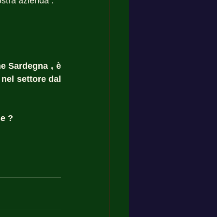
ostra azienda .
e Sardegna , è 
nel settore dal 
e ? 