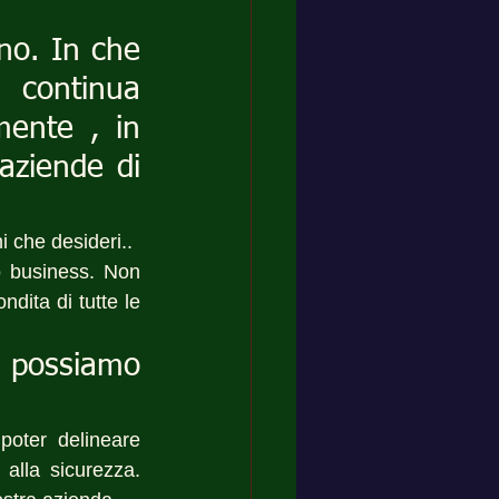
no. In che 
 continua 
ente , in 
aziende di 
ni che desideri..
o business. Non 
ita di tutte le 
possiamo 
poter delineare 
alla sicurezza. 