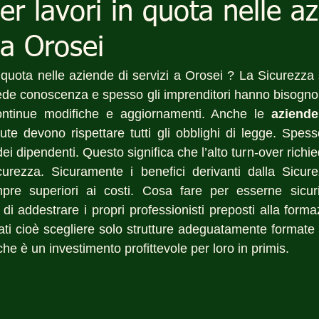
per lavori in quota nelle a
 a Orosei
n quota nelle aziende di servizi a Orosei ? La Sicurezza
de conoscenza e spesso gli imprenditori hanno bisogno 
continue modifiche e aggiornamenti. Anche le 
aziende
te devono rispettare tutti gli obblighi di legge. Spesso
i dipendenti. Questo significa che l’alto turn-over richi
curezza. Sicuramente i benefici derivanti dalla Sicure
re superiori ai costi. Cosa fare per esserne sicuri
 di addestrare i propri professionisti preposti alla formaz
ati cioè scegliere solo strutture adeguatamente formate 
che è un investimento profittevole per loro in primis.