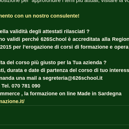
izione per  approfondire i temi più attuali, visitare la v
ento con un nostro consulente!
la validità degli attestati rilasciati ?  
sono validi perché 626School è accreditata alla Region
:2015 per l’erogazione di corsi di formazione e opera 
ta del corso più giusto per la Tua azienda ?  
i, durata e date di partenza del corso di tuo interess
manda una mail a segreteria@626school.it
 Tel. 070 781 090
commerce , la formazione on line Made in Sardegna
mazione.it/