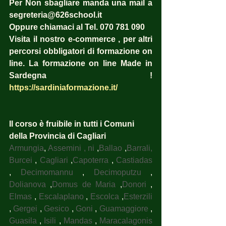
Per Non sbagliare manda una mail a 
segreteria@626school.it
Oppure chiamaci al Tel. 070 781 090
Visita il nostro e-commerce , per altri 
percorsi obbligatori di formazione on 
line. La formazione on line Made in 
Sardegna !  
https://sardiniaformazione.it/
Il corso è fruibile in tutti i Comuni 
della Provincia di Cagliari
Armungia
, 
Assemini , ni
 ,
Ballao
 ,
Barrali, 
Burcei
 , 
Cagliari
 ,
Capoterra
 , 
Castiadas
, 
Decimomannu
 , 
Decimoputzu
 , 
Dolianova
 ,
Domus de Maria
 ,
Donori
 , 
Elmas
 , 
Escalaplano
 , 
Escolca
 ,
Esterzili
, 
Gergei
 , 
Gesico
 , 
Goni
 , 
Guamaggiore
 , 
Guasila
 , 
Isili
 , 
Mandas
 , 
Maracalagonis