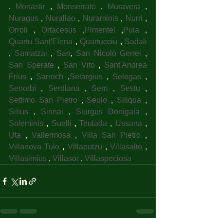
, 
Monastir
 , 
Monserrato
 , 
Muravera
 , 
Nuragus
 , 
Nurallao
 , 
Nuraminis
 , 
Nurri
 , 
Orroli
 , 
Ortacesus
 ,
Pimentel
 ,
Pula
 , 
Quartu Sant'Elena
 , 
Quartucciu
 , 
Sadali
, 
Samatzai
 , 
San
, 
San Nicolò Gerrei
 , 
San Sperate
 , 
San Vito
 , 
Sant'Andrea 
Frius
 , 
Sarroch
 ,
Selargius
 , 
Selegas
 , 
Senorbì
 , 
Serdiana
 , 
Serri
 , 
Sestu
 , 
Settimo San Pietro
 , 
Seulo
 , 
Siliqua
 , 
Silius
 , 
Sinnai
 , 
Siurgus Donigala
 , 
Soleminis
 , 
Suelli
 , 
Teulada
 , 
Ussana
 , 
Uta
 , 
Vallermosa
 , 
Villa San Pietro
 , 
Villanova Tulo
 , 
Villaputzu
 , 
Villasalto
 , 
Villasimius
 , 
Villasor
 , 
Villaspeciosa