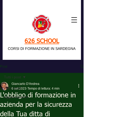
626 SCHOOL
CORSI DI FORMAZIONE IN SARDEGNA
Post
Tutti i post
Giancarlo D'Andrea
Tutti i post
6 set 2023
Tempo di lettura: 4 min
L'obbligo di formazione in
Aggiornamenti
azienda per la sicurezza
della Tua ditta di