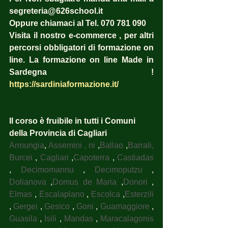
segreteria@626school.it
Oppure chiamaci al Tel. 070 781 090
Visita il nostro e-commerce , per altri 
percorsi obbligatori di formazione on 
line. La formazione on line Made in 
Sardegna !  
https://sardiniaformazione.it/
Il corso è fruibile in tutti i Comuni 
della Provincia di Cagliari
Armungia
, 
Assemini , ni
 ,
Ballao
 ,
Barrali, 
Burcei
 , 
Cagliari
 ,
Capoterra
 , 
Castiadas
, 
Decimomannu
 , 
Decimoputzu
 , 
Dolianova
 ,
Domus de Maria
 ,
Donori
 , 
Elmas
 , 
Escalaplano
 , 
Escolca
 ,
Esterzili
, 
Gergei
 , 
Gesico
 , 
Goni
 , 
Guamaggiore
 , 
Guasila
 , 
Isili
 , 
Mandas
 , 
Maracalagonis