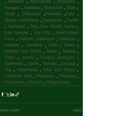
, 
Monastir
 , 
Monserrato
 , 
Muravera
 , 
Nuragus
 , 
Nurallao
 , 
Nuraminis
 , 
Nurri
 , 
Orroli
 , 
Ortacesus
 ,
Pimentel
 ,
Pula
 , 
Quartu Sant'Elena
 , 
Quartucciu
 , 
Sadali
, 
Samatzai
 , 
San
, 
San Nicolò Gerrei
 , 
San Sperate
 , 
San Vito
 , 
Sant'Andrea 
Frius
 , 
Sarroch
 ,
Selargius
 , 
Selegas
 , 
Senorbì
 , 
Serdiana
 , 
Serri
 , 
Sestu
 , 
Settimo San Pietro
 , 
Seulo
 , 
Siliqua
 , 
Silius
 , 
Sinnai
 , 
Siurgus Donigala
 , 
Soleminis
 , 
Suelli
 , 
Teulada
 , 
Ussana
 , 
Uta
 , 
Vallermosa
 , 
Villa San Pietro
 , 
Villanova Tulo
 , 
Villaputzu
 , 
Villasalto
 , 
Villasimius
 , 
Villasor
 , 
Villaspeciosa