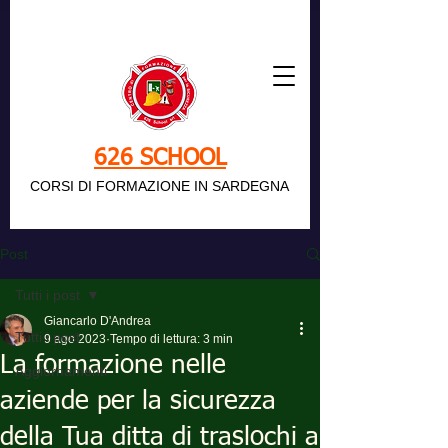
626 SCHOOL
CORSI DI FORMAZIONE IN SARDEGNA
Post
Tutti i post
Giancarlo D'Andrea
Tutti i post
9 ago 2023
Tempo di lettura: 3 min
La formazione nelle
Aggiornamenti
aziende per la sicurezza
della Tua ditta di traslochi a