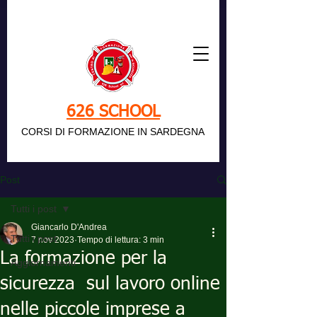
626 SCHOOL
CORSI DI FORMAZIONE IN SARDEGNA
Post
Tutti i post
Giancarlo D'Andrea
Tutti i post
7 nov 2023
Tempo di lettura: 3 min
La formazione per la
Aggiornamenti
sicurezza sul lavoro online
nelle piccole imprese a