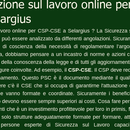
ione sul lavoro online pe
argius
avoro online per CSP-CSE a Selargius ? La Sicurezza s
uò essere analizzato da differenti angolazioni. Sicurame
 di coscienza della necessità di regolamentare l’arg
za, dobbiamo pensare a un incastro di norme e azioni c
 della conoscenza della legge e di tutti gli aggiornamenti
gure coinvolte. Ad esempio, il 
CSP-CSE
. Il CSP deve red
amento. Questo PSC è il documento mediante il quale 
re c’è il CSE che si occupa di garantirne l'attuazione d
e vanno formate e coordinate. Sicuramente i benefici d
 devono essere sempre superiori ai costi. Cosa fare per e
nti che è un investimento profittevole per loro in primis, f
e solo strutture adeguatamente formate per formare, atti
 persone esperte di Sicurezza sul Lavoro capaci 