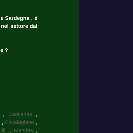
e Sardegna , è 
nel settore dal 
e ? 
 , 
Castiadas
 , 
 , 
Escalaplano
 , 
Isili
 , 
Mandas
 , 