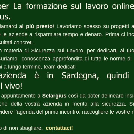
 per La formazione sul lavoro onlin
us.
iamarci 
al più presto
! Lavoriamo spesso su progetti a
 le aziende a risparmiare tempo e denaro. Prima ci inc
sultati concreti..
n materia di Sicurezza sul Lavoro, per dedicarti al tu
icuriamo  conoscenza approfondita di tutte le norme di 
i a lungo termine, team dedicati 
azienda è in Sardegna, quindi 
l vivo!
n appuntamento a 
Selargius
 così da poter delineare ins
iche della vostra azienda in merito alla sicurezza. 
idere l’agenda del primo incontro, raccogliere le vostre ri
o di non sbagliare,
 contattaci! 