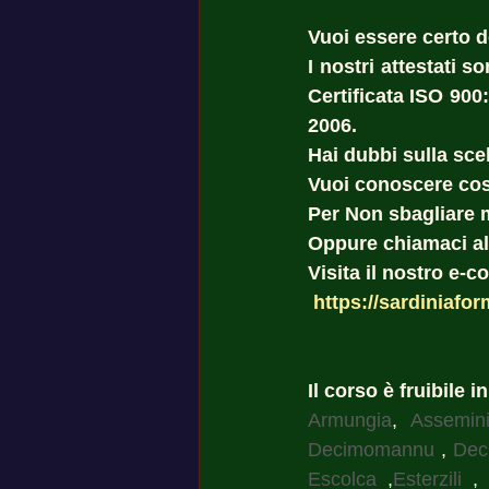
Vuoi essere certo del
I nostri attestati 
Certificata ISO 900
2006. 
Hai dubbi sulla scel
Vuoi conoscere cost
Per Non sbagliare 
Oppure chiamaci al
Visita il nostro e-
https://sardiniafor
Il corso è fruibile i
Armungia
, 
Assemin
Decimomannu
 , 
Dec
Escolca
 ,
Esterzili
 ,