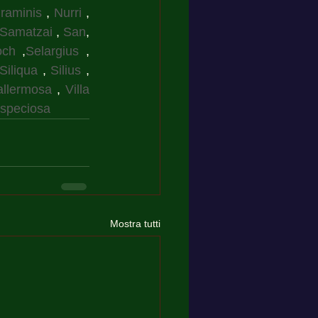
raminis
 , 
Nurri
 , 
Samatzai
 , 
San
, 
och
 ,
Selargius
 , 
Siliqua
 , 
Silius
 , 
allermosa
 , 
Villa 
aspeciosa
Mostra tutti