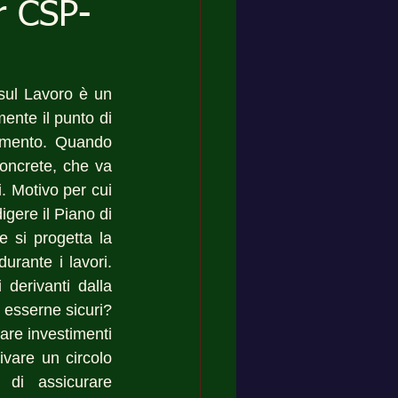
r CSP-
ul Lavoro è un 
nte il punto di 
omento. Quando 
oncrete, che va 
. Motivo per cui 
igere il Piano di 
si progetta la 
urante i lavori. 
erivanti dalla 
sserne sicuri?  
are investimenti 
vare un circolo 
di assicurare 