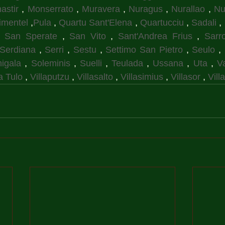
astir
 , 
Monserrato
 , 
Muravera
 , 
Nuragus
 , 
Nurallao
 , 
Nu
imentel
 ,
Pula
 , 
Quartu Sant'Elena
 , 
Quartucciu
 , 
Sadali
 , 
, 
San Sperate
 , 
San Vito
 , 
Sant'Andrea Frius
 , 
Sarr
Serdiana
 , 
Serri
 , 
Sestu
 , 
Settimo San Pietro
 , 
Seulo
 , 
igala
 , 
Soleminis
 , 
Suelli
 , 
Teulada
 , 
Ussana
 , 
Uta
 , 
V
a Tulo
 , 
Villaputzu
 , 
Villasalto
 , 
Villasimius
 , 
Villasor
 , 
Vill