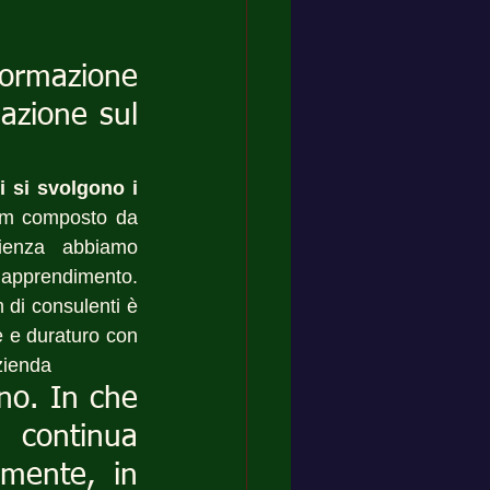
formazione 
zione sul 
 si svolgono i 
am composto da 
rienza abbiamo 
apprendimento. 
 di consulenti è 
e e duraturo con 
azienda
no. In che 
 continua 
mente, in 