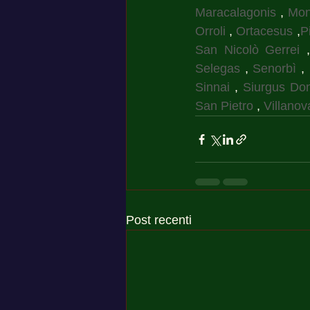
Maracalagonis
 , 
Mon
Orroli
 , 
Ortacesus
 ,
P
San Nicolò Gerrei
 
Selegas
 , 
Senorbì
 , 
Sinnai
 , 
Siurgus Don
San Pietro
 , 
Villanov
Post recenti