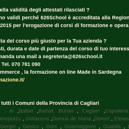
la validità degli attestati rilasciati ?  
sono validi perché 626School è accreditata alla Region
:2015 per l’erogazione di corsi di formazione e opera 
ta del corso più giusto per la Tua azienda ?  
i, durata e date di partenza del corso di tuo interess
manda una mail a segreteria@626school.it
 Tel. 070 781 090
commerce , la formazione on line Made in Sardegna
mazione.it/
n tutti i Comuni della Provincia di Cagliari
i , ni
 ,
Ballao
 ,
Barrali, Burcei
 , 
Cagliari
 ,
Capoterra
imoputzu
 , 
Dolianova
 ,
Domus de Maria
 ,
Donori
 , 
Elmas
 
Gergei
 , 
Gesico
 , 
Goni
 , 
Guamaggiore
 , 
Guasila
 , 