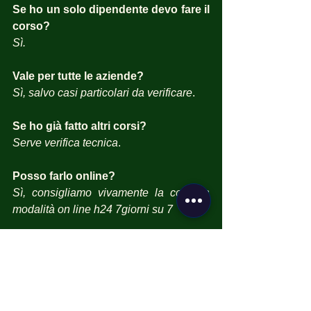
Se ho un solo dipendente devo fare il 
corso?
Sì.
Vale per tutte le aziende?
Sì, salvo casi particolari da verificare
.
Se ho già fatto altri corsi?
Serve verifica tecnica
.
Posso farlo online?
Sì, consigliamo vivamente la comoda 
modalità on line h24 7giorni su 7
Quanto dura?
Da 16 a 22 ore.
#626School
#SicurezzaSulLavoro
#626SchoolSardegna
#FormazioneObbligatoria
#CorsoDatoreDiLavoro
#DatoreDiLavoro2026