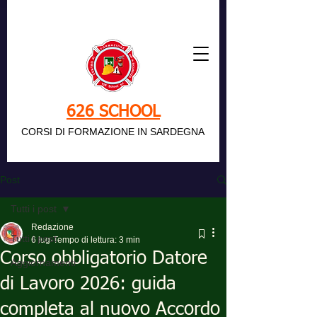
626 SCHOOL
CORSI DI FORMAZIONE IN SARDEGNA
Post
Tutti i post
Redazione
Tutti i post
6 lug
Tempo di lettura: 3 min
Corso obbligatorio Datore
Aggiornamenti
di Lavoro 2026: guida
completa al nuovo Accordo