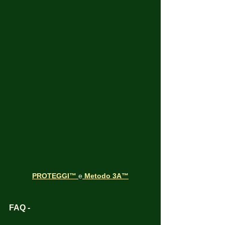
PROTEGGI™
e
Metodo 3A
™
FAQ -