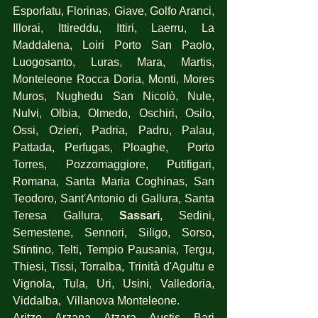
Esporlatu, Florinas, Giave, Golfo Aranci, 
Illorai, Ittireddu, Ittiri, Laerru, La 
Maddalena, Loiri Porto San Paolo, 
Luogosanto, Luras, Mara, Martis, 
Monteleone Rocca Doria, Monti, Mores 
Muros, Nughedu San Nicolò, Nule, 
Nulvi, Olbia, Olmedo, Oschiri, Osilo, 
Ossi, Ozieri, Padria, Padru, Palau, 
Pattada, Perfugas, Ploaghe,  Porto 
Torres, Pozzomaggiore, Putifigari, 
Romana, Santa Maria Coghinas, San 
Teodoro, Sant'Antonio di Gallura, Santa 
Teresa Gallura, 
Sassari
, Sedini, 
Semestene, Sennori, Siligo, Sorso, 
Stintino, Telti, Tempio Pausania, Tergu, 
Thiesi, Tissi, Torralba, Trinità d'Agultu e 
Vignola, Tula, Uri, Usini, Valledoria, 
Viddalba,  Villanova Monteleone.
Aritzo, Arzana, Atzara, Austis, Bari 