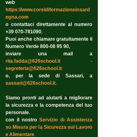
web
https://www.corsidiformazioneinsard
egna.com
o contattaci direttamente al numero 
+39 070-781090.
Puoi anche chiamare gratuitamente il 
Numero Verde 800-08 95 90,
inviare una mail a 
rita.fadda@626school.it
 - 
segreteria@626school.it
o, per la sede di Sassari, a 
sassari@626school.it
.
Siamo pronti ad aiutarti a migliorare 
la sicurezza e la competenza del tuo 
personale.
con il nostro
Servizio di Assistenza 
su Misura per la Sicurezza sul Lavoro 
e Alimentare