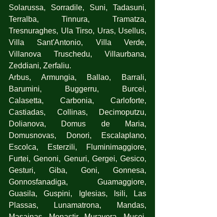
Solarussa, Sorradile, Suni, Tadasuni, 
Terralba, Tinnura, Tramatza, 
Tresnuraghes, Ula Tirso, Uras, Usellus, 
Villa Sant'Antonio, Villa Verde, 
Villanova Truschedu, Villaurbana, 
Zeddiani, Zerfaliu.
Arbus, Armungia, Ballao, Barrali, 
Barumini, Buggerru, Burcei, 
Calasetta, Carbonia, Carloforte, 
Castiadas, Collinas, Decimoputzu, 
Dolianova, Domus de Maria, 
Domusnovas, Donori, Escalaplano, 
Escolca, Esterzili, Fluminimaggiore, 
Furtei, Genoni, Genuri, Gergei, Gesico, 
Gesturi, Giba, Goni, Gonnesa, 
Gonnosfanadiga, Guamaggiore, 
Guasila, Guspini, Iglesias, Isili, Las 
Plassas, Lunamatrona, Mandas, 
Masainas, Monastir, Muravera, Musei, 