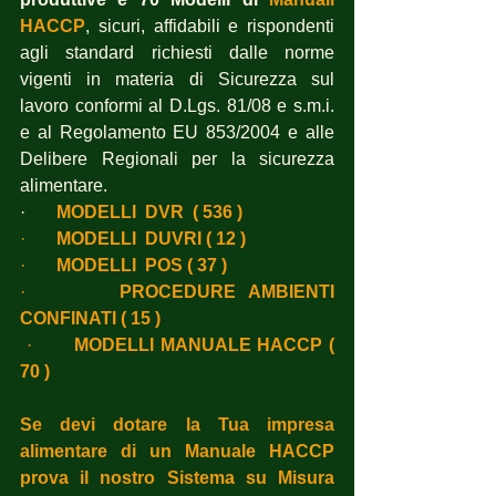
HACCP
, sicuri, affidabili e rispondenti 
agli standard richiesti dalle norme 
vigenti in materia di Sicurezza sul 
lavoro conformi al D.Lgs. 81/08 e s.m.i. 
e al Regolamento EU 853/2004 e alle 
Delibere Regionali per la sicurezza 
alimentare.
·      
MODELLI  DVR  ( 536 )
·       
MODELLI  DUVRI ( 12 )
·       
MODELLI  POS ( 37 )
·       
PROCEDURE AMBIENTI 
CONFINATI ( 15 )
·       
MODELLI MANUALE HACCP ( 
70 )
Se devi dotare la Tua impresa 
alimentare di un Manuale HACCP 
prova il nostro Sistema su Misura 