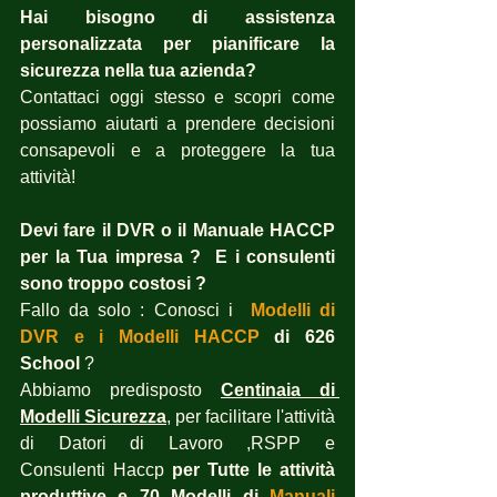
Hai bisogno di assistenza 
personalizzata per pianificare la 
sicurezza nella tua azienda?
Contattaci oggi stesso e scopri come 
possiamo aiutarti a prendere decisioni 
consapevoli e a proteggere la tua 
attività!
Devi fare il DVR o il Manuale HACCP 
per la Tua impresa ?  E i consulenti 
sono troppo costosi ?
Fallo da solo : Conosci i  
Modelli di 
DVR
 e i 
Modelli HACCP
 di 626 
School
 ?  
Abbiamo predisposto 
Centinaia di 
Modelli Sicurezza
, per facilitare l'attività 
di Datori di Lavoro ,RSPP e 
Consulenti Haccp 
per Tutte le attività 
produttive e 70 Modelli di 
Manuali 