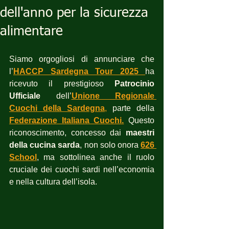
dell'anno per la sicurezza
alimentare
Siamo orgogliosi di annunciare che 
l’
HACCP Sardegna Tour 2025 
ha 
ricevuto il prestigioso 
Patrocinio 
Ufficiale 
dell’
Unione Regionale 
Cuochi della Sardegna
,
 parte della 
Federazione Italiana Cuochi.
 Questo 
riconoscimento, concesso dai 
maestri 
della cucina sarda
, non solo onora
626 
School
, ma sottolinea anche il ruolo 
cruciale dei cuochi sardi nell’economia 
e nella cultura dell’isola.