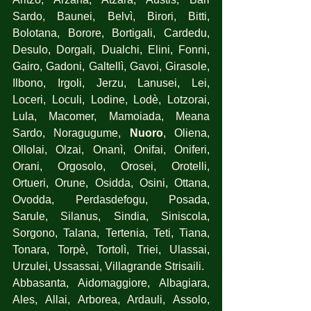
Sardo, Baunei, Belvì, Birori, Bitti, 
Bolotana, Borore, Bortigali, Cardedu, 
Desulo, Dorgali, Dualchi, Elini, Fonni, 
Gairo, Gadoni, Galtellì, Gavoi, Girasole, 
Ilbono, Irgoli, Jerzu, Lanusei, Lei, 
Loceri, Loculi, Lodine, Lodè, Lotzorai, 
Lula, Macomer, Mamoiada, Meana 
Sardo, Noragugume, 
Nuoro
, Oliena, 
Ollolai, Olzai, Onanì, Onifai, Oniferi, 
Orani, Orgosolo, Orosei, Orotelli, 
Ortueri, Orune, Osidda, Osini, Ottana, 
Ovodda, Perdasdefogu, Posada, 
Sarule, Silanus, Sindia, Siniscola, 
Sorgono, Talana, Tertenia, Teti, Tiana, 
Tonara, Torpè, Tortolì, Triei, Ulassai, 
Urzulei, Ussassai, Villagrande Strisaili.
Abbasanta, Aidomaggiore, Albagiara, 
Ales, Allai, Arborea, Ardauli, Assolo, 