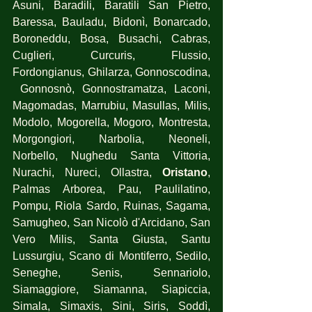
Asuni, Baradili, Baratili San Pietro, 
Baressa, Bauladu, Bidonì, Bonarcado, 
Boroneddu, Bosa, Busachi, Cabras, 
Cuglieri, Curcuris, Flussio, 
Fordongianus, Ghilarza, Gonnoscodina, 
 Gonnosnò, Gonnostramatza, Laconi, 
Magomadas, Marrubiu, Masullas, Milis, 
Modolo, Mogorella, Mogoro, Montresta, 
Morgongiori, Narbolia, Neoneli, 
Norbello, Nughedu Santa Vittoria, 
Nurachi, Nureci, Ollastra,
 Oristano
, 
Palmas Arborea, Pau, Paulilatino, 
Pompu, Riola Sardo, Ruinas, Sagama, 
Samugheo, San Nicolò d'Arcidano, San 
Vero Milis, Santa Giusta, Santu 
Lussurgiu, Scano di Montiferro, Sedilo, 
Seneghe, Senis, Sennariolo, 
Siamaggiore, Siamanna, Siapiccia, 
Simala, Simaxis, Sini, Siris, Soddì, 