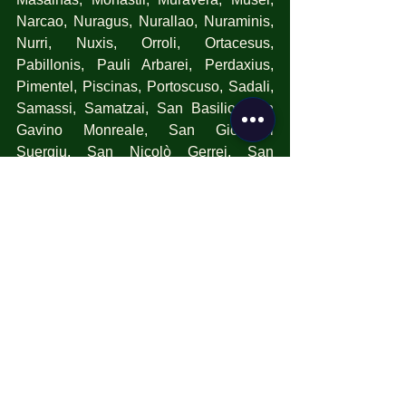
Narcao, Nuragus, Nurallao, Nuraminis, 
Nurri, Nuxis, Orroli, Ortacesus, 
Pabillonis, Pauli Arbarei, Perdaxius, 
Pimentel, Piscinas, Portoscuso, Sadali, 
Samassi, Samatzai, San Basilio, San 
Gavino Monreale, San Giovanni 
Suergiu, San Nicolò Gerrei, San 
Sperate, San Vito, Sanluri, Santadi, 
Sant'Andrea Frius, Sant'Anna Arresi, 
Sant'Antioco, Sardara, Segariu, 
Selegas, Senorbì, Serdiana, 
Serramanna, Serrenti, Serri, Setzu, 
Seui, Seulo, Siddi, Siliqua, Silius,  
Siurgus Donigala, Soleminis, Suelli, 
Teulada, Tratalias, Tuili, Turri, Ussana, 
Ussaramanna, Vallermosa, Villacidro, 
Villamar, Villamassargia, Villanova 
Tulo, Villanovaforru, Villanovafranca, 