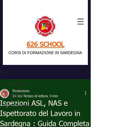
626 SCHOOL
CORSI DI FORMAZIONE IN SARDEGNA
Post
Tutti i post
Redazione
Tutti i post
24 feb
Tempo di lettura: 3 min
Ispezioni ASL, NAS e
Aggiornamenti
Ispettorato del Lavoro in
Sardegna : Guida Completa