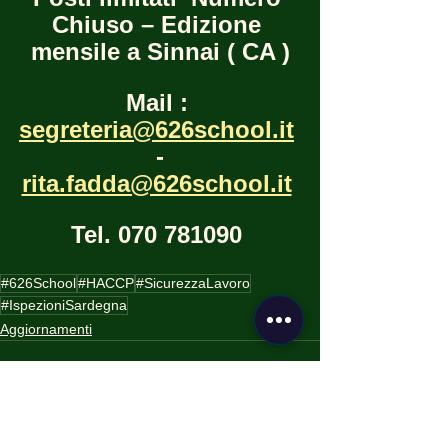
Chiuso – Edizione 
mensile a Sinnai ( CA )
Mail : 
segreteria@626school.it
  -  
rita.fadda@626school.it
Tel. 070 781090 
#626School
#HACCP
#SicurezzaLavoro
#IspezioniSardegna
Aggiornamenti