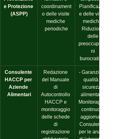
e Protezione 
coordinament
Pianificazion
(ASPP)
o delle visite 
e delle visite 
mediche 
mediche. 
periodiche
Riduzione 
delle 
preoccupazio
ni 
burocratiche
Consulente 
Redazione 
- Garanzia di 
HACCP per 
del Manuale 
qualità e 
Aziende 
di 
sicurezza 
Alimentari
Autocontrollo 
alimentare. 
HACCP e 
Monitoraggio 
monitoraggio 
continuo e 
delle schede 
aggiornato. 
di 
Consulenza 
registrazione 
per le analisi 