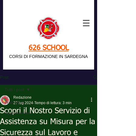
626 SCHOOL
CORSI DI FORMAZIONE IN SARDEGNA
Post
Tutti i post
Redazione
Tutti i post
27 lug 2024
Tempo di lettura: 3 min
Scopri il Nostro Servizio di
Aggiornamenti
Assistenza su Misura per la
Sicurezza sul Lavoro e