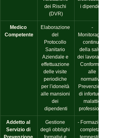
dei Rischi 
i dipendenti
(DVR)
Medico 
Elaborazione 
- 
Competente
del 
Monitoraggio 
Protocollo 
continuo 
Sanitario 
della salute 
Aziendale e 
dei lavoratori. 
effettuazione 
Conformità 
delle visite 
alle 
periodiche 
normative. 
per l'idoneità 
Prevenzione 
alle mansioni 
di infortuni e 
dei 
malattie 
dipendenti
professionali
Addetto al 
Gestione 
- Formazione 
Servizio di 
degli obblighi 
completa e 
Prevenzione 
formativi e 
tempestiva. 