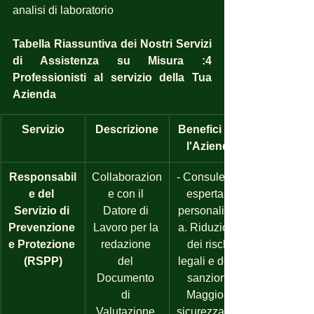
analisi di laboratorio
Tabella Riassuntiva dei Nostri Servizi 
di Assistenza su Misura :4 
Professionisti al servizio della Tua 
Azienda
Servizio
Descrizione
Benefici per 
l'Azienda
Responsabil
Collaborazion
- Consulenza 
e del 
e con il 
esperta e 
Servizio di 
Datore di 
personalizzat
Prevenzione 
Lavoro per la 
a. Riduzione 
e Protezione 
redazione 
dei rischi 
(RSPP)
del 
legali e delle 
Documento 
sanzioni. 
di 
Maggiore 
Valutazione 
sicurezza per 