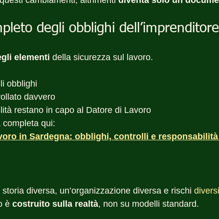
questi cambiamenti, altrimenti 
diventa solo un docume
pleto degli obblighi dell’imprenditore
gli elementi
 della sicurezza sul lavoro.
li obblighi
ollato davvero
lità restano in capo al Datore di Lavoro
a completa qui:
voro in Sardegna: obblighi, controlli e responsabilità
storia diversa, un’organizzazione diversa e rischi 
diversi
o è 
costruito sulla realtà
, non su modelli standard.