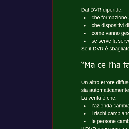
Dal DVR dipende:
che formazione s
che dispositivi 
come vanno ges
se serve la sorv
Se il DVR è sbagliato
“Ma ce l’ha f
Un altro errore diffu
sia automaticamente
La verità è che:
l’azienda cambi
i rischi cambian
le persone cam