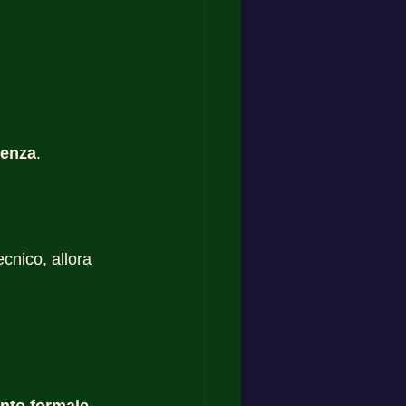
uenza
.
cnico, allora 