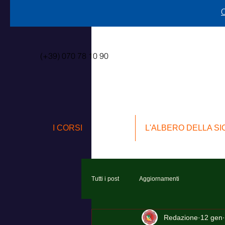
C
(+39) 070 78 10 90
I CORSI
L'ALBERO DELLA S
Tutti i post
Aggiornamenti
Redazione
12 gen