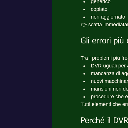
generico
copiato
non aggiornato
👉 scatta immediatam
Gli errori pi
Tra i problemi più fre
DVR uguali per 
mancanza di agg
nuovi macchinari
mansioni non de
procedure che es
Tutti elementi che e
Perché il DVR