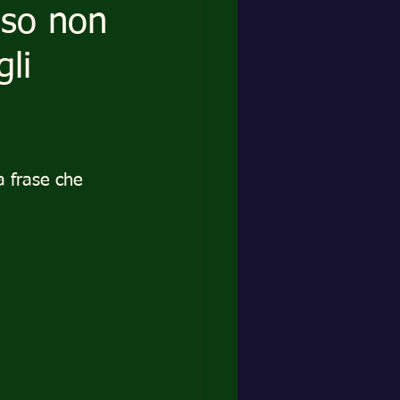
sso non
li
a frase che 