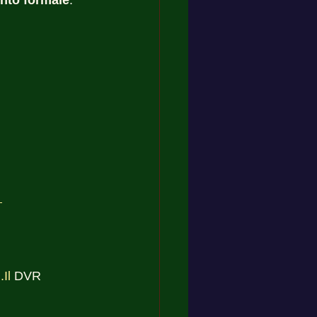
nto formale
.
 
.Il
 DVR 