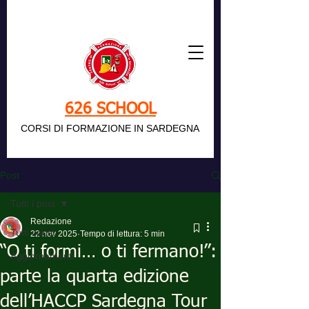
626 SCHOOL
CORSI DI FORMAZIONE IN SARDEGNA
Post
Tutti i post
Redazione
Tutti i post
22 nov 2025
Tempo di lettura: 5 min
“O ti formi… o ti fermano!”:
Aggiornamenti
parte la quarta edizione
dell’HACCP Sardegna Tour