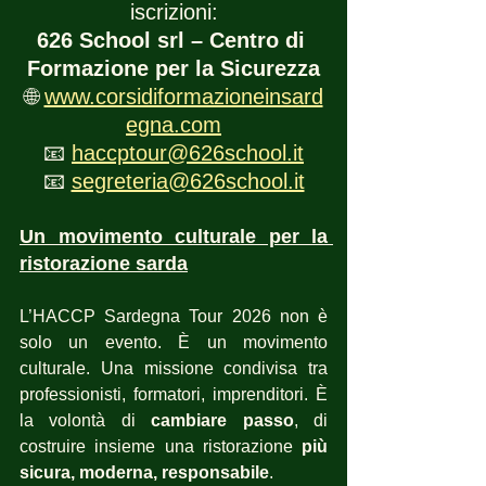
iscrizioni:
626 School srl – Centro di 
Formazione per la Sicurezza
🌐 
www.corsidiformazioneinsard
egna.com
📧 
haccptour@626school.it
📧 
segreteria@626school.it
Un movimento culturale per la 
ristorazione sarda
L’HACCP Sardegna Tour 2026 non è 
solo un evento. È un movimento 
culturale. Una missione condivisa tra 
professionisti, formatori, imprenditori. È 
la volontà di 
cambiare passo
, di 
costruire insieme una ristorazione 
più 
sicura, moderna, responsabile
.