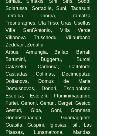
Simala, Simaxis, Sini, Siris, Soddì, 
Solarussa, Sorradile, Suni, Tadasuni, 
Terralba, Tinnura, Tramatza, 
Tresnuraghes, Ula Tirso, Uras, Usellus, 
Villa Sant'Antonio, Villa Verde, 
Villanova Truschedu, Villaurbana, 
Zeddiani, Zerfaliu.
Arbus, Armungia, Ballao, Barrali, 
Barumini, Buggerru, Burcei, 
Calasetta, Carbonia, Carloforte, 
Castiadas, Collinas, Decimoputzu, 
Dolianova, Domus de Maria, 
Domusnovas, Donori, Escalaplano, 
Escolca, Esterzili, Fluminimaggiore, 
Furtei, Genoni, Genuri, Gergei, Gesico, 
Gesturi, Giba, Goni, Gonnesa, 
Gonnosfanadiga, Guamaggiore, 
Guasila, Guspini, Iglesias, Isili, Las 
Plassas, Lunamatrona, Mandas, 