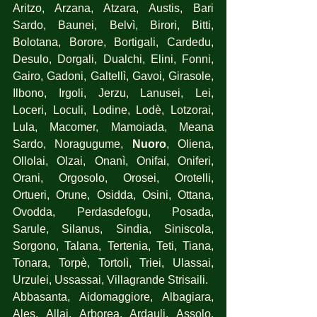
Aritzo, Arzana, Atzara, Austis, Bari 
Sardo, Baunei, Belvì, Birori, Bitti, 
Bolotana, Borore, Bortigali, Cardedu, 
Desulo, Dorgali, Dualchi, Elini, Fonni, 
Gairo, Gadoni, Galtellì, Gavoi, Girasole, 
Ilbono, Irgoli, Jerzu, Lanusei, Lei, 
Loceri, Loculi, Lodine, Lodè, Lotzorai, 
Lula, Macomer, Mamoiada, Meana 
Sardo, Noragugume, 
Nuoro
, Oliena, 
Ollolai, Olzai, Onanì, Onifai, Oniferi, 
Orani, Orgosolo, Orosei, Orotelli, 
Ortueri, Orune, Osidda, Osini, Ottana, 
Ovodda, Perdasdefogu, Posada, 
Sarule, Silanus, Sindia, Siniscola, 
Sorgono, Talana, Tertenia, Teti, Tiana, 
Tonara, Torpè, Tortolì, Triei, Ulassai, 
Urzulei, Ussassai, Villagrande Strisaili.
Abbasanta, Aidomaggiore, Albagiara, 
Ales, Allai, Arborea, Ardauli, Assolo, 