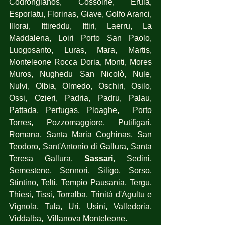
Codrongianos, Cossoine, Erula, 
Esporlatu, Florinas, Giave, Golfo Aranci, 
Illorai, Ittireddu, Ittiri, Laerru, La 
Maddalena, Loiri Porto San Paolo, 
Luogosanto, Luras, Mara, Martis, 
Monteleone Rocca Doria, Monti, Mores 
Muros, Nughedu San Nicolò, Nule, 
Nulvi, Olbia, Olmedo, Oschiri, Osilo, 
Ossi, Ozieri, Padria, Padru, Palau, 
Pattada, Perfugas, Ploaghe,  Porto 
Torres, Pozzomaggiore, Putifigari, 
Romana, Santa Maria Coghinas, San 
Teodoro, Sant'Antonio di Gallura, Santa 
Teresa Gallura, 
Sassari
, Sedini, 
Semestene, Sennori, Siligo, Sorso, 
Stintino, Telti, Tempio Pausania, Tergu, 
Thiesi, Tissi, Torralba, Trinità d'Agultu e 
Vignola, Tula, Uri, Usini, Valledoria, 
Viddalba,  Villanova Monteleone.