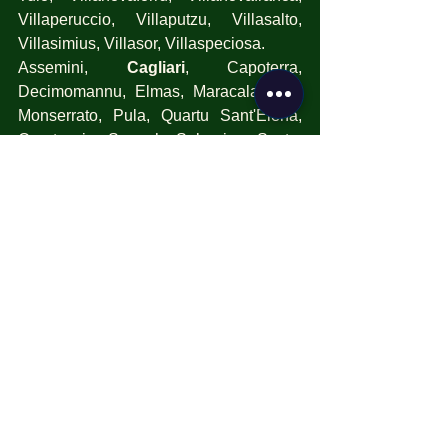
Villaperuccio, Villaputzu, Villasalto, 
Villasimius, Villasor, Villaspeciosa.
Assemini, 
Cagliari
, Capoterra, 
Decimomannu, Elmas, Maracalagonis, 
Monserrato, Pula, Quartu Sant'Elena, 
Quartucciu, Sarroch, Selargius, Sestu, 
Settimo San Pietro, Sinnai, Uta, Villa 
San Pietro.
formazione obbligatoria
corsi sicurezza
formazione sicurezza lavoro
Network 626 School
corsi antincendio
servizi su misura
primo soccorso a domu
incendio zero
Aggiornamenti