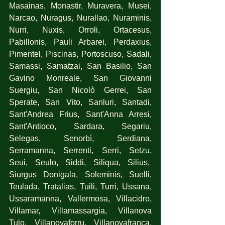
Masainas, Monastir, Muravera, Musei, 
Narcao, Nuragus, Nurallao, Nuraminis, 
Nurri, Nuxis, Orroli, Ortacesus, 
Pabillonis, Pauli Arbarei, Perdaxius, 
Pimentel, Piscinas, Portoscuso, Sadali, 
Samassi, Samatzai, San Basilio, San 
Gavino Monreale, San Giovanni 
Suergiu, San Nicolò Gerrei, San 
Sperate, San Vito, Sanluri, Santadi, 
Sant'Andrea Frius, Sant'Anna Arresi, 
Sant'Antioco, Sardara, Segariu, 
Selegas, Senorbì, Serdiana, 
Serramanna, Serrenti, Serri, Setzu, 
Seui, Seulo, Siddi, Siliqua, Silius,  
Siurgus Donigala, Soleminis, Suelli, 
Teulada, Tratalias, Tuili, Turri, Ussana, 
Ussaramanna, Vallermosa, Villacidro, 
Villamar, Villamassargia, Villanova 
Tulo, Villanovaforru, Villanovafranca, 