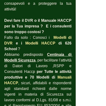
consapevoli e a proteggere la tua 
attività!
Devi fare il DVR o il Manuale HACCP 
per la Tua impresa ?  E i consulenti 
sono troppo costosi ?
Fallo da solo : Conosci i  
Modelli di 
DVR
 e i 
Modelli HACCP
 di 626 
School
 ?  
Abbiamo predisposto 
Centinaia di 
Modelli Sicurezza
, per facilitare l'attività 
di Datori di Lavoro ,RSPP e 
Consulenti Haccp 
per Tutte le attività 
produttive e 70 Modelli di 
Manuali 
HACCP
, sicuri, affidabili e rispondenti 
agli standard richiesti dalle norme 
vigenti in materia di Sicurezza sul 
lavoro conformi al D.Lgs. 81/08 e s.m.i. 
e al Regolamento EU 853/2004 e alle 