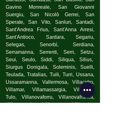
Gavino Monreale, San Giovanni 
Suergiu, San Nicolò Gerrei, San 
Sperate, San Vito, Sanluri, Santadi, 
Sant'Andrea Frius, Sant'Anna Arresi, 
Sant'Antioco, Sardara, Segariu, 
Selegas, Senorbì, Serdiana, 
Serramanna, Serrenti, Serri, Setzu, 
Seui, Seulo, Siddi, Siliqua, Silius,  
Siurgus Donigala, Soleminis, Suelli, 
Teulada, Tratalias, Tuili, Turri, Ussana, 
Ussaramanna, Vallermosa, Villacidro, 
Villamar, Villamassargia, Villanova 
Tulo, Villanovaforru, Villanovafranca, 
Villaperuccio, Villaputzu, Villasalto, 
Villasimius, Villasor, Villaspeciosa.
Assemini, 
Cagliari
, Capoterra, 
Decimomannu, Elmas, Maracalagonis, 
Monserrato, Pula, Quartu Sant'Elena, 