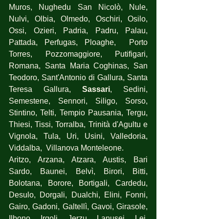
Muros, Nughedu San Nicolò, Nule, 
Nulvi, Olbia, Olmedo, Oschiri, Osilo, 
Ossi, Ozieri, Padria, Padru, Palau, 
Pattada, Perfugas, Ploaghe,  Porto 
Torres, Pozzomaggiore, Putifigari, 
Romana, Santa Maria Coghinas, San 
Teodoro, Sant'Antonio di Gallura, Santa 
Teresa Gallura, 
Sassari
, Sedini, 
Semestene, Sennori, Siligo, Sorso, 
Stintino, Telti, Tempio Pausania, Tergu, 
Thiesi, Tissi, Torralba, Trinità d'Agultu e 
Vignola, Tula, Uri, Usini, Valledoria, 
Viddalba,  Villanova Monteleone.
Aritzo, Arzana, Atzara, Austis, Bari 
Sardo, Baunei, Belvì, Birori, Bitti, 
Bolotana, Borore, Bortigali, Cardedu, 
Desulo, Dorgali, Dualchi, Elini, Fonni, 
Gairo, Gadoni, Galtellì, Gavoi, Girasole, 
Ilbono, Irgoli, Jerzu, Lanusei, Lei, 