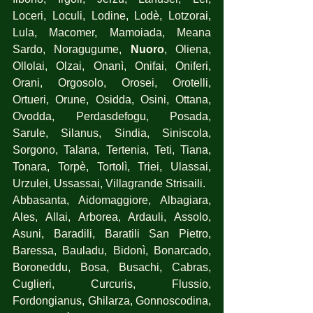
Loceri, Loculi, Lodine, Lodè, Lotzorai, 
Lula, Macomer, Mamoiada, Meana 
Sardo, Noragugume, 
Nuoro
, Oliena, 
Ollolai, Olzai, Onanì, Onifai, Oniferi, 
Orani, Orgosolo, Orosei, Orotelli, 
Ortueri, Orune, Osidda, Osini, Ottana, 
Ovodda, Perdasdefogu, Posada, 
Sarule, Silanus, Sindia, Siniscola, 
Sorgono, Talana, Tertenia, Teti, Tiana, 
Tonara, Torpè, Tortolì, Triei, Ulassai, 
Urzulei, Ussassai, Villagrande Strisaili.
Abbasanta, Aidomaggiore, Albagiara, 
Ales, Allai, Arborea, Ardauli, Assolo, 
Asuni, Baradili, Baratili San Pietro, 
Baressa, Bauladu, Bidonì, Bonarcado, 
Boroneddu, Bosa, Busachi, Cabras, 
Cuglieri, Curcuris, Flussio, 
Fordongianus, Ghilarza, Gonnoscodina, 