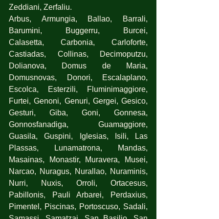
Zeddiani, Zerfaliu.
Arbus, Armungia, Ballao, Barrali, 
Barumini, Buggerru, Burcei, 
Calasetta, Carbonia, Carloforte, 
Castiadas, Collinas, Decimoputzu, 
Dolianova, Domus de Maria, 
Domusnovas, Donori, Escalaplano, 
Escolca, Esterzili, Fluminimaggiore, 
Furtei, Genoni, Genuri, Gergei, Gesico, 
Gesturi, Giba, Goni, Gonnesa, 
Gonnosfanadiga, Guamaggiore, 
Guasila, Guspini, Iglesias, Isili, Las 
Plassas, Lunamatrona, Mandas, 
Masainas, Monastir, Muravera, Musei, 
Narcao, Nuragus, Nurallao, Nuraminis, 
Nurri, Nuxis, Orroli, Ortacesus, 
Pabillonis, Pauli Arbarei, Perdaxius, 
Pimentel, Piscinas, Portoscuso, Sadali, 
Samassi, Samatzai, San Basilio, San 