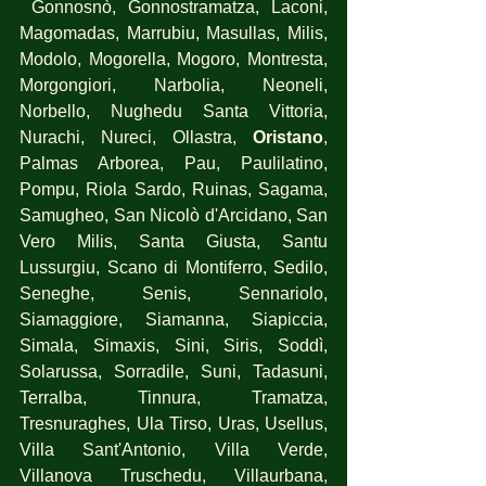
 Gonnosnò, Gonnostramatza, Laconi, 
Magomadas, Marrubiu, Masullas, Milis, 
Modolo, Mogorella, Mogoro, Montresta, 
Morgongiori, Narbolia, Neoneli, 
Norbello, Nughedu Santa Vittoria, 
Nurachi, Nureci, Ollastra,
 Oristano
, 
Palmas Arborea, Pau, Paulilatino, 
Pompu, Riola Sardo, Ruinas, Sagama, 
Samugheo, San Nicolò d'Arcidano, San 
Vero Milis, Santa Giusta, Santu 
Lussurgiu, Scano di Montiferro, Sedilo, 
Seneghe, Senis, Sennariolo, 
Siamaggiore, Siamanna, Siapiccia, 
Simala, Simaxis, Sini, Siris, Soddì, 
Solarussa, Sorradile, Suni, Tadasuni, 
Terralba, Tinnura, Tramatza, 
Tresnuraghes, Ula Tirso, Uras, Usellus, 
Villa Sant'Antonio, Villa Verde, 
Villanova Truschedu, Villaurbana, 