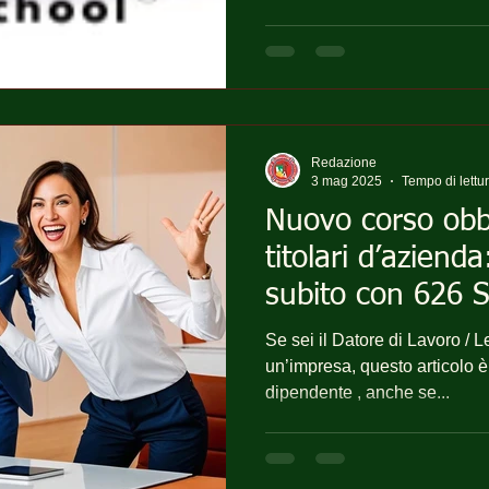
Redazione
3 mag 2025
Tempo di lettu
Nuovo corso obbl
titolari d’azienda
subito con 626 S
risparmiare !
Se sei il Datore di Lavoro / Legale Rappresentante di
un’impresa, questo articolo è
dipendente , anche se...