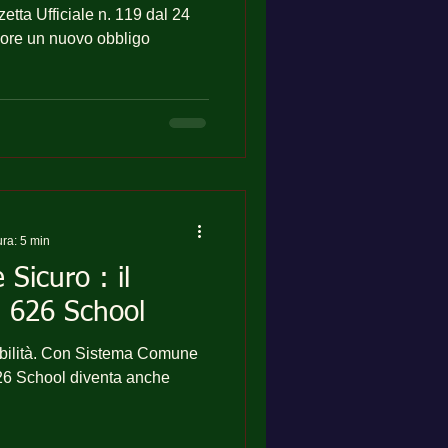
e l’azienda in
tta Ufficiale n. 119 dal 24
ura: 5 min
Sicuro : il
i 626 School
 Sistema Comune
 626 School diventa anche