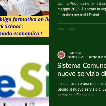
sanzioni e guidar
Con la Pubblicazione in Gazze
sicurezza
maggio 2025, è entrato in vigore un nuovo obbligo
formativo per tutti i Datori...
Redazione
30 mag 2025
Tempo di lett
Sistema Comune 
nuovo servizio d
La sicurezza è una responsabilità. Con
Sicuro ,il nuovo servizio di
semplice, efficace e su...