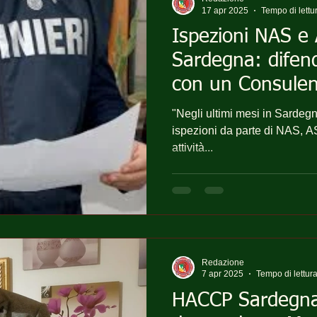
17 apr 2025
Tempo di lettu
Ispezioni NAS e 
Sardegna: difendi
con un Consule
di 626 School
"Negli ultimi mesi in Sardegn
ispezioni da parte di NAS, ASL
attività...
Redazione
7 apr 2025
Tempo di lettura
HACCP Sardegna