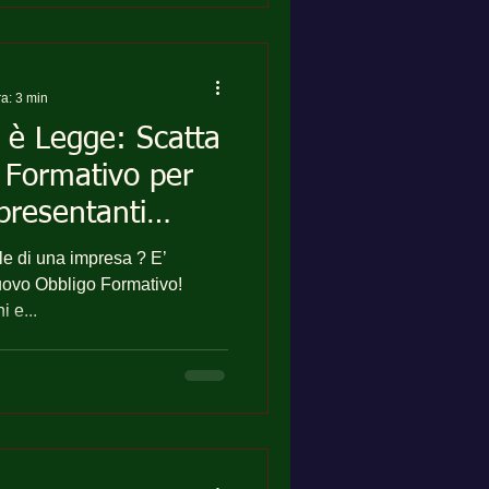
ra: 3 min
, è Legge: Scatta
 Formativo per
ppresentanti
? E’
 e...