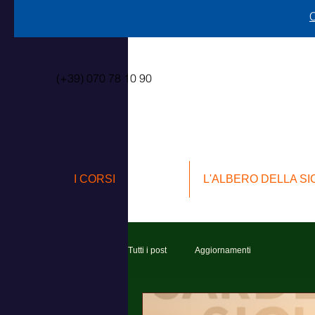
C
(+39) 070 78 10 90
I CORSI
L'ALBERO DELLA S
Tutti i post
Aggiornamenti