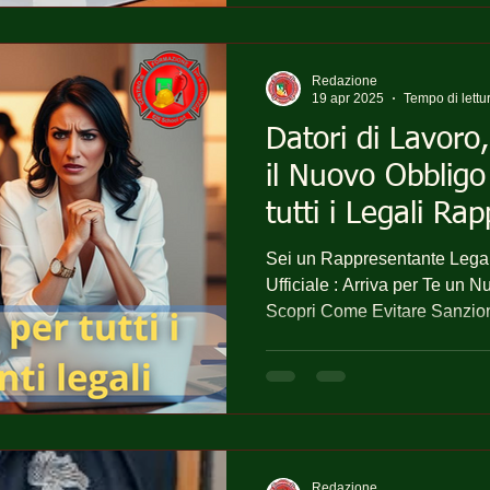
Redazione
19 apr 2025
Tempo di lettu
Datori di Lavoro
il Nuovo Obbligo
tutti i Legali Ra
d’Azienda
Sei un Rappresentante Legale di una impresa 
Ufficiale : Arriva per Te un Nuovo Obbligo Formativo!
Scopri Come Evitare Sanzioni
Redazione