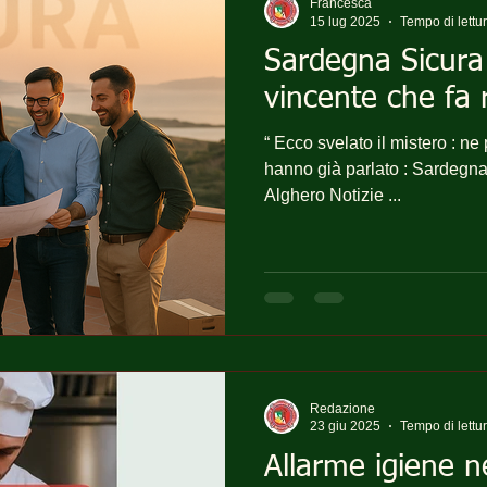
Francesca
15 lug 2025
Tempo di lettu
Sardegna Sicura :
vincente che fa
“ Ecco svelato il mistero : ne
hanno già parlato : Sardegna ( ieri ,oggi e domani ) ;
Alghero Notizie ...
Redazione
23 giu 2025
Tempo di lettu
Allarme igiene ne