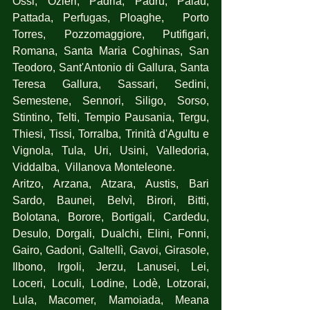
Ossi, Ozieri, Padria, Padru, Palau, 
Pattada, Perfugas, Ploaghe,  Porto 
Torres, Pozzomaggiore, Putifigari, 
Romana, Santa Maria Coghinas, San 
Teodoro, Sant'Antonio di Gallura, Santa 
Teresa Gallura, Sassari, Sedini, 
Semestene, Sennori, Siligo, Sorso, 
Stintino, Telti, Tempio Pausania, Tergu, 
Thiesi, Tissi, Torralba, Trinità d'Agultu e 
Vignola, Tula, Uri, Usini, Valledoria, 
Viddalba,  Villanova Monteleone.
Aritzo, Arzana, Atzara, Austis, Bari 
Sardo, Baunei, Belvì, Birori, Bitti, 
Bolotana, Borore, Bortigali, Cardedu, 
Desulo, Dorgali, Dualchi, Elini, Fonni, 
Gairo, Gadoni, Galtellì, Gavoi, Girasole, 
Ilbono, Irgoli, Jerzu, Lanusei, Lei, 
Loceri, Loculi, Lodine, Lodè, Lotzorai, 
Lula, Macomer, Mamoiada, Meana 