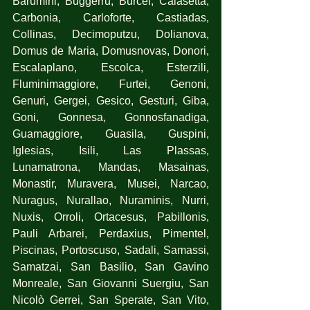
Barumini, Buggerru, Burcei, Calasetta, 
Carbonia, Carloforte, Castiadas, 
Collinas, Decimoputzu, Dolianova, 
Domus de Maria, Domusnovas, Donori, 
Escalaplano, Escolca, Esterzili, 
Fluminimaggiore, Furtei, Genoni, 
Genuri, Gergei, Gesico, Gesturi, Giba, 
Goni, Gonnesa, Gonnosfanadiga, 
Guamaggiore, Guasila, Guspini, 
Iglesias, Isili, Las Plassas, 
Lunamatrona, Mandas, Masainas, 
Monastir, Muravera, Musei, Narcao, 
Nuragus, Nurallao, Nuraminis, Nurri, 
Nuxis, Orroli, Ortacesus, Pabillonis, 
Pauli Arbarei, Perdaxius, Pimentel, 
Piscinas, Portoscuso, Sadali, Samassi, 
Samatzai, San Basilio, San Gavino 
Monreale, San Giovanni Suergiu, San 
Nicolò Gerrei, San Sperate, San Vito, 