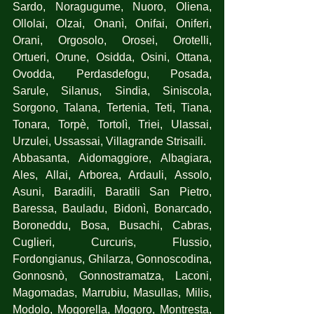
Sardo, Noragugume, Nuoro, Oliena, 
Ollolai, Olzai, Onanì, Onifai, Oniferi, 
Orani, Orgosolo, Orosei, Orotelli, 
Ortueri, Orune, Osidda, Osini, Ottana, 
Ovodda, Perdasdefogu, Posada, 
Sarule, Silanus, Sindia, Siniscola, 
Sorgono, Talana, Tertenia, Teti, Tiana, 
Tonara, Torpè, Tortolì, Triei, Ulassai, 
Urzulei, Ussassai, Villagrande Strisaili.
Abbasanta, Aidomaggiore, Albagiara, 
Ales, Allai, Arborea, Ardauli, Assolo, 
Asuni, Baradili, Baratili San Pietro, 
Baressa, Bauladu, Bidonì, Bonarcado, 
Boroneddu, Bosa, Busachi, Cabras, 
Cuglieri, Curcuris, Flussio, 
Fordongianus, Ghilarza, Gonnoscodina,  
Gonnosnò, Gonnostramatza, Laconi, 
Magomadas, Marrubiu, Masullas, Milis, 
Modolo, Mogorella, Mogoro, Montresta, 