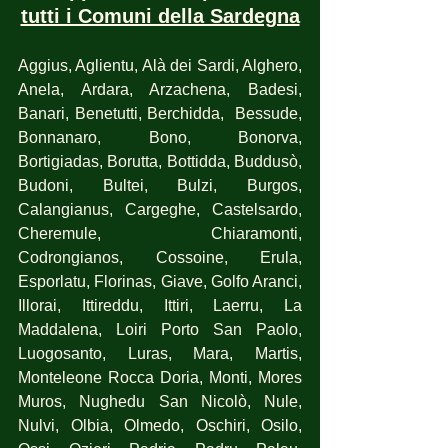
tutti i Comuni della Sardegna
Aggius, Aglientu, Alà dei Sardi, Alghero, 
Anela, Ardara, Arzachena, Badesi, 
Banari, Benetutti, Berchidda,  Bessude, 
Bonnanaro, Bono, Bonorva,  
Bortigiadas, Borutta, Bottidda, Buddusò, 
Budoni, Bultei, Bulzi, Burgos, 
Calangianus, Cargeghe, Castelsardo, 
Cheremule, Chiaramonti, 
Codrongianos, Cossoine, Erula, 
Esporlatu, Florinas, Giave, Golfo Aranci, 
Illorai, Ittireddu, Ittiri, Laerru, La 
Maddalena, Loiri Porto San Paolo, 
Luogosanto, Luras, Mara, Martis, 
Monteleone Rocca Doria, Monti, Mores 
Muros, Nughedu San Nicolò, Nule, 
Nulvi, Olbia, Olmedo, Oschiri, Osilo, 