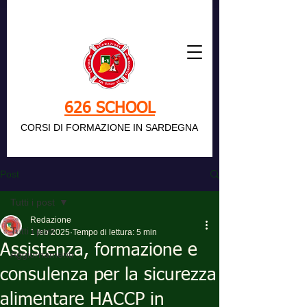
626 SCHOOL
CORSI DI FORMAZIONE IN SARDEGNA
Post
Tutti i post
Redazione
Tutti i post
1 feb 2025
Tempo di lettura: 5 min
Assistenza, formazione e
Aggiornamenti
consulenza per la sicurezza
alimentare HACCP in