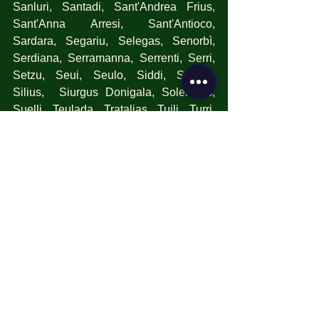
Sanluri, Santadi, Sant'Andrea Frius, 
Sant'Anna Arresi, Sant'Antioco, 
Sardara, Segariu, Selegas, Senorbì, 
Serdiana, Serramanna, Serrenti, Serri, 
Setzu, Seui, Seulo, Siddi, Siliqua, 
Silius,  Siurgus Donigala, Soleminis, 
Suelli, Teulada, Tratalias, Tuili, Turri, 
Ussana, Ussaramanna, Vallermosa, 
Villacidro, Villamar, Villamassargia, 
Villanova Tulo, Villanovaforru, 
Villanovafranca, Villaperuccio, 
Villaputzu, Villasalto, Villasimius, 
Villasor, Villaspeciosa.
Assemini, Cagliari, Capoterra, 
Decimomannu, Elmas, Maracalagonis, 
Monserrato, Pula, Quartu Sant'Elena, 
Quartucciu, Sarroch, Selargius, Sestu, 
Settimo San Pietro, Sinnai, Uta, Villa 
San Pietro.