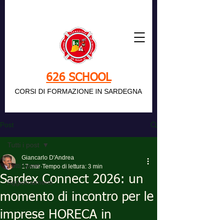
626 SCHOOL
CORSI DI FORMAZIONE IN SARDEGNA
Post
Tutti i post
Giancarlo D'Andrea
Tutti i post
17 mar
Tempo di lettura: 3 min
Sardex Connect 2026: un
Aggiornamenti
momento di incontro per le
imprese HORECA in